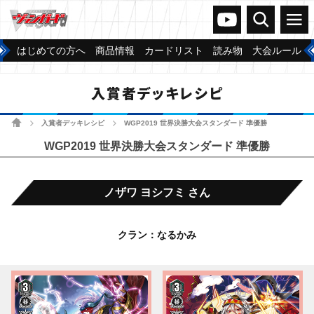
ヴァンガードch
検索
メニュー
はじめての方へ
商品情報
カードリスト
読み物
大会ルール
入賞者デッキレシピ
ホーム
入賞者デッキレシピ
WGP2019 世界決勝大会スタンダード 準優勝
>
>
WGP2019 世界決勝大会スタンダード 準優勝
ノザワ ヨシフミ さん
クラン：なるかみ