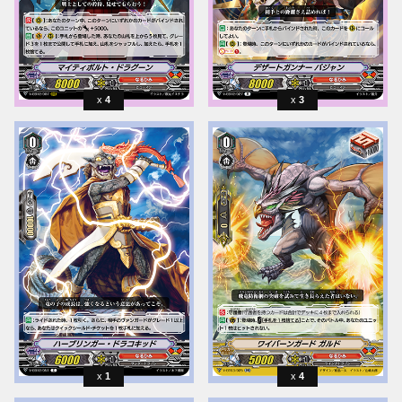
4
3
1
4