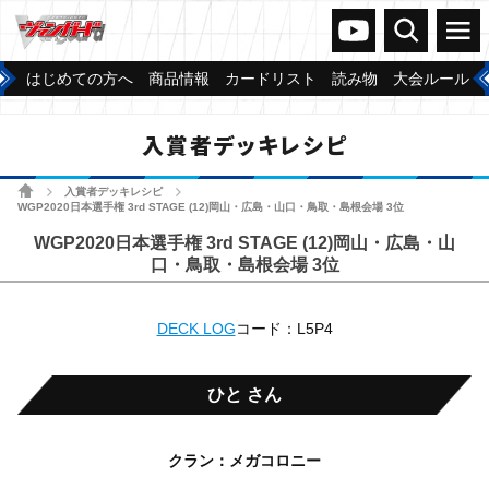
ヴァンガードch
検索
メニュー
はじめての方へ
商品情報
カードリスト
読み物
大会ルール
入賞者デッキレシピ
ホーム
入賞者デッキレシピ
>
>
WGP2020日本選手権 3rd STAGE (12)岡山・広島・山口・鳥取・島根会場 3位
WGP2020日本選手権 3rd STAGE (12)岡山・広島・山
口・鳥取・島根会場 3位
DECK LOG
コード：L5P4
ひと さん
クラン：メガコロニー