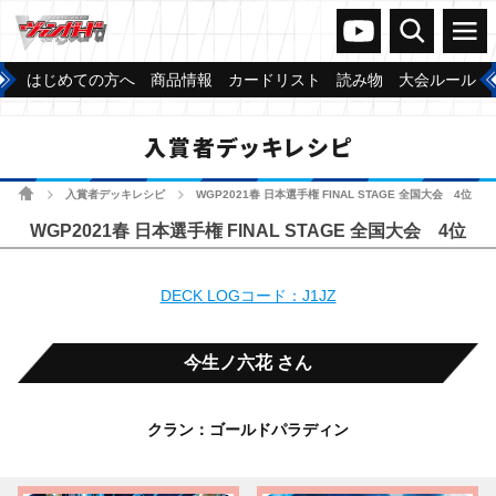
ヴァンガードch
検索
メニュー
はじめての方へ
商品情報
カードリスト
読み物
大会ルール
入賞者デッキレシピ
ホーム
入賞者デッキレシピ
WGP2021春 日本選手権 FINAL STAGE 全国大会 4位
>
>
WGP2021春 日本選手権 FINAL STAGE 全国大会 4位
DECK LOGコード：J1JZ
今生ノ六花 さん
クラン：ゴールドパラディン