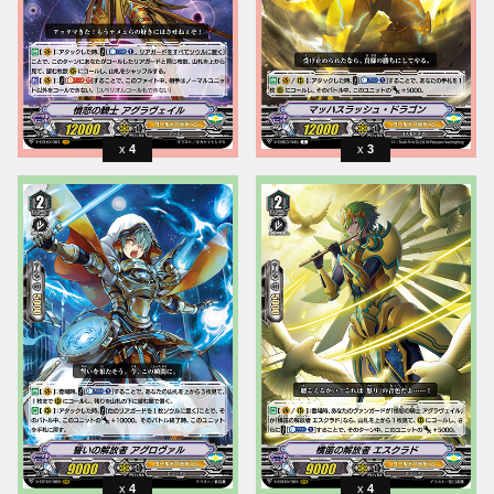
4
3
4
4