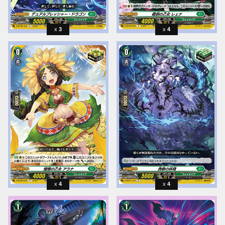
3
4
4
4