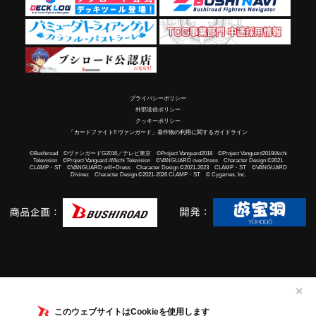
プライバシーポリシー
外部送信ポリシー
クッキーポリシー
「カードファイト!! ヴァンガード」著作物の利用に関するガイドライン
©Bushiroad ©ヴァンガードG2016／テレビ東京 ©Project Vanguard2018 ©Project Vanguard2019/Aichi
Television ©Project Vanguard if/Aichi Television ©VANGUARD overDress Character Design ©2021
CLAMP・ST ©VANGUARD will+Dress Character Design ©2021-2023 CLAMP・ST ©VANGUARD
Divinez Character Design ©2021-2026 CLAMP・ST © Cygames, Inc.
✕
このウェブサイトはCookieを使用します