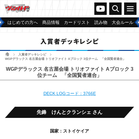
ヴァンガードch
検索
メニュー
はじめての方へ
商品情報
カードリスト
読み物
大会ルール
入賞者デッキレシピ
ホーム
入賞者デッキレシピ
>
>
WGPデラックス 名古屋会場 トリオファイト Aブロック 3位チーム 「全国賢者連合」
WGPデラックス 名古屋会場 トリオファイト Aブロック 3
位チーム 「全国賢者連合」
DECK LOGコード：3766E
先鋒 けんとクランシェ さん
国家：ストイケイア