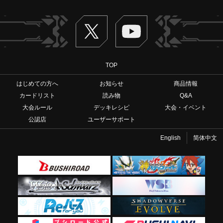
Twitter
ヴァンガードch
TOP
はじめての方へ
お知らせ
商品情報
カードリスト
読み物
Q&A
大会ルール
デッキレシピ
大会・イベント
公認店
ユーザーサポート
English
简体中文