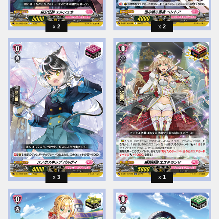
2
2
3
1