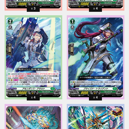
3
4
4
4