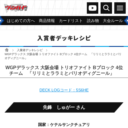
ヴァンガードch
検索
メニュー
はじめての方へ
商品情報
カードリスト
読み物
大会ルール
入賞者デッキレシピ
ホーム
入賞者デッキレシピ
>
>
WGPデラックス 大阪会場 トリオファイト Bブロック 4位チーム 「リリミとララミとバリ
オディグニール」
WGPデラックス 大阪会場 トリオファイト Bブロック 4位
チーム 「リリミとララミとバリオディグニール」
DECK LOGコード：5S6HE
先鋒 しゅがー さん
国家：ケテルサンクチュアリ