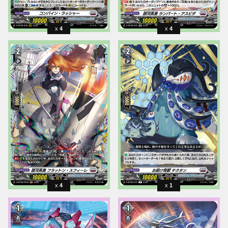
4
4
4
1