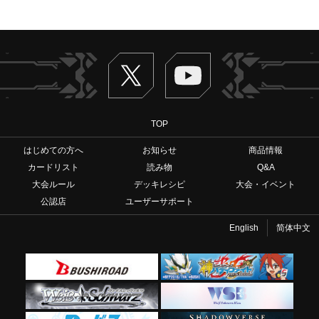
Twitter
ヴァンガードch
TOP
はじめての方へ
お知らせ
商品情報
カードリスト
読み物
Q&A
大会ルール
デッキレシピ
大会・イベント
公認店
ユーザーサポート
English
简体中文