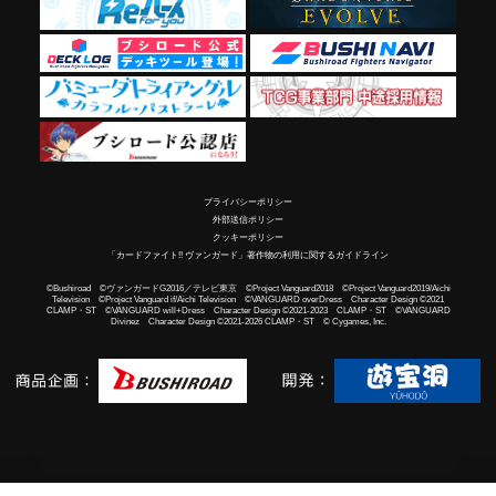
プライバシーポリシー
外部送信ポリシー
クッキーポリシー
「カードファイト!! ヴァンガード」著作物の利用に関するガイドライン
©Bushiroad ©ヴァンガードG2016／テレビ東京 ©Project Vanguard2018 ©Project Vanguard2019/Aichi
Television ©Project Vanguard if/Aichi Television ©VANGUARD overDress Character Design ©2021
CLAMP・ST ©VANGUARD will+Dress Character Design ©2021-2023 CLAMP・ST ©VANGUARD
Divinez Character Design ©2021-2026 CLAMP・ST © Cygames, Inc.