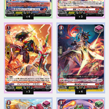
4
3
3
4