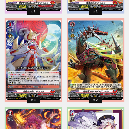
1
1
3
2