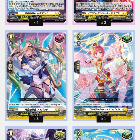
4
3
3
1