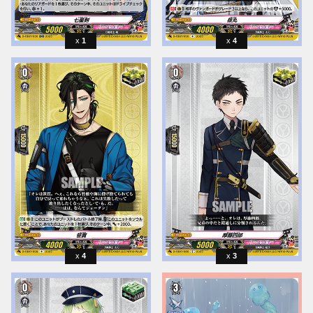
1
4
4
3