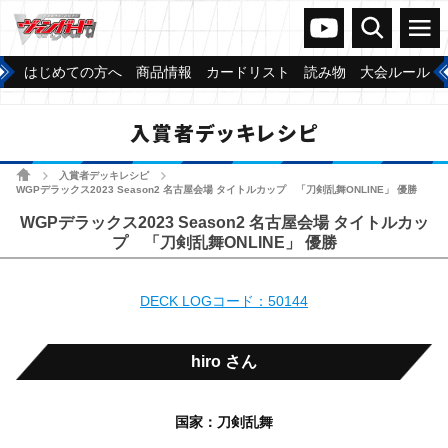
ヴァンガードch
検索
メニュー
はじめての方へ
商品情報
カードリスト
読み物
大会ルール
入賞者デッキレシピ
ホーム
入賞者デッキレシピ
>
>
WGPデラックス2023 Season2 名古屋会場 タイトルカップ 「刀剣乱舞ONLINE」 優勝
WGPデラックス2023 Season2 名古屋会場 タイトルカッ
プ 「刀剣乱舞ONLINE」 優勝
DECK LOGコード：50144
hiro さん
国家：刀剣乱舞