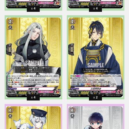
4
4
4
2