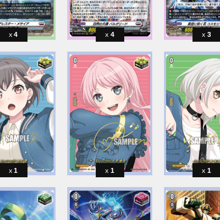
4
4
3
1
1
1