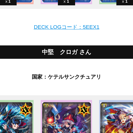
1
1
1
DECK LOGコード：5EEX1
中堅 クロガ さん
国家：ケテルサンクチュアリ