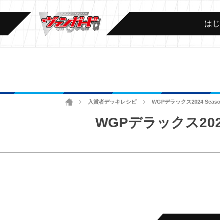
は
ホーム
入賞者デッキレシピ
WGPデラックス2024 Se
>
>
WGPデラックス202