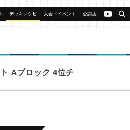
ル
デッキレシピ
大会・イベント
公認店
カード
大会
公認店舗
その他
ヴァンガードch
検索
イト Aブロック 4位チ