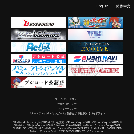
English
简体中文
プライバシーポリシー
外部送信ポリシー
クッキーポリシー
「カードファイト!! ヴァンガード」著作物の利用に関するガイドライン
©Bushiroad ©ヴァンガードG2016／テレビ東京 ©Project Vanguard2018 ©Project Vanguard2019/Aichi
Television ©Project Vanguard if/Aichi Television ©VANGUARD overDress Character Design ©2021
CLAMP・ST ©VANGUARD will+Dress Character Design ©2021-2023 CLAMP・ST ©VANGUARD
Divinez Character Design ©2021-2026 CLAMP・ST © Cygames, Inc.