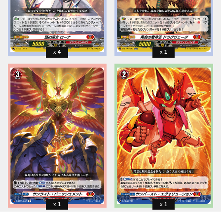
4
1
1
1