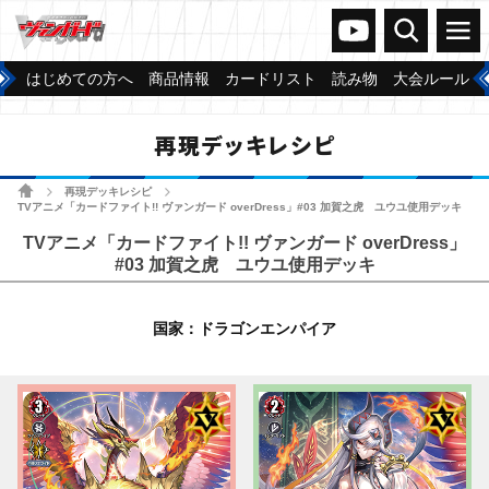
ヴァンガードch
検索
メニュー
はじめての方へ
商品情報
カードリスト
読み物
大会ルール
再現デッキレシピ
ホーム
再現デッキレシピ
>
>
TVアニメ「カードファイト!! ヴァンガード overDress」#03 加賀之虎 ユウユ使用デッキ
TVアニメ「カードファイト!! ヴァンガード overDress」
#03 加賀之虎 ユウユ使用デッキ
国家：ドラゴンエンパイア