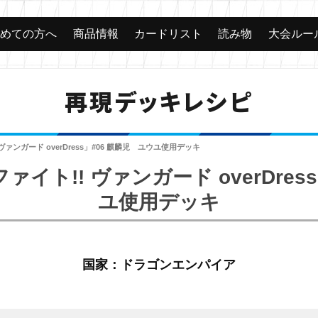
じめての方へ
商品情報
カードリスト
読み物
大会ルー
再現デッキレシピ
ァンガード overDress」#06 麒麟児 ユウユ使用デッキ
イト!! ヴァンガード overDres
ユ使用デッキ
国家：ドラゴンエンパイア