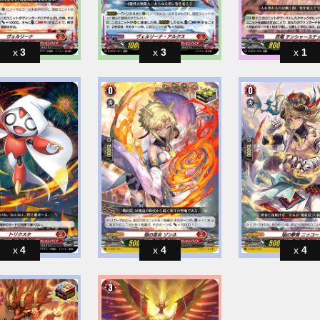
3
3
1
4
4
4