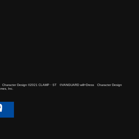
 Character Design ©2021 CLAMP・ST ©VANGUARD will+Dress Character Design
es, Inc.