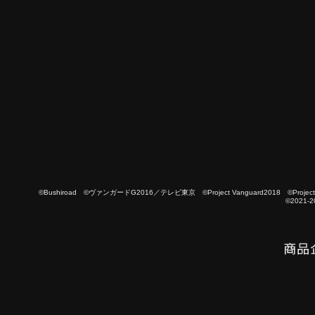
©Bushiroad ©ヴァンガードG2016／テレビ東京 ©Project Vanguard2018 ©Project Vanguard
©2021-2