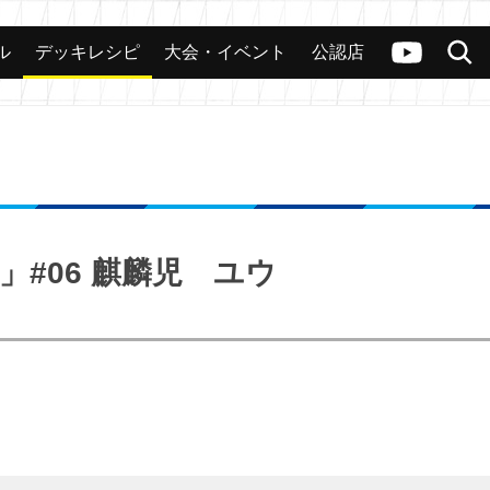
ル
デッキレシピ
大会・イベント
公認店
カード
大会
公認店舗
その他
ヴァンガードch
検索
s」#06 麒麟児 ユウ