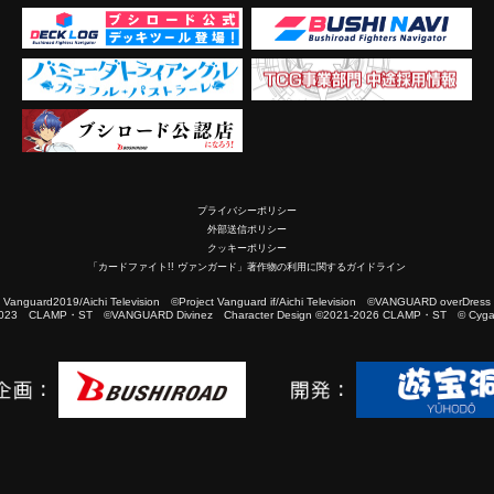
プライバシーポリシー
外部送信ポリシー
クッキーポリシー
「カードファイト!! ヴァンガード」著作物の利用に関するガイドライン
2019/Aichi Television ©Project Vanguard if/Aichi Television ©VANGUARD overDress
023 CLAMP・ST ©VANGUARD Divinez Character Design ©2021-2026 CLAMP・ST © Cygam