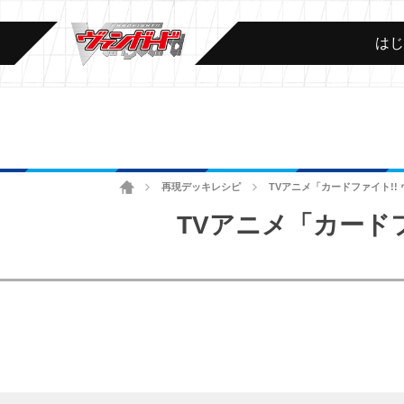
は
ホーム
再現デッキレシピ
TVアニメ「カードファイト!! ヴ
>
>
TVアニメ「カードファ