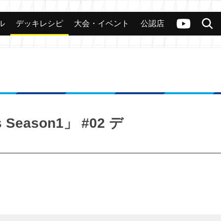
ル
デッキレシピ
大会・イベント
公認店
カード
大会
公認店舗
その他
ヴァンガードch
検索
eason1」 #02 デ