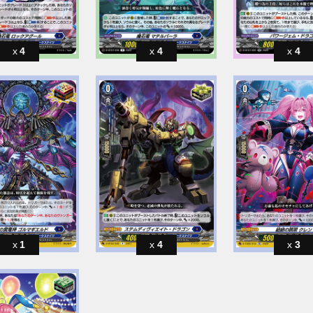
4
4
4
1
4
3