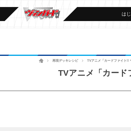
は
ホーム
再現デッキレシピ
TVアニメ「カードファイト!! ヴ
>
>
TVアニメ「カードファイ