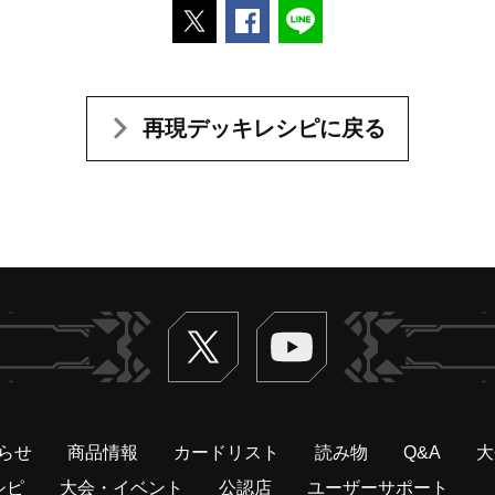
ポストする
Facebookでシェアする
LINEで送る
再現デッキレシピに戻る
Twitter
ヴァンガードch
らせ
商品情報
カードリスト
読み物
Q&A
大
シピ
大会・イベント
公認店
ユーザーサポート