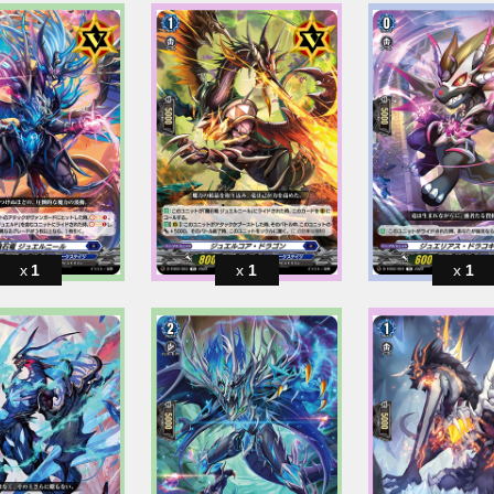
1
1
1