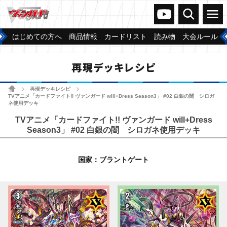
ヴァンガードch
検索
メニュー
はじめての方へ
商品情報
カードリスト
読み物
大会ルール
再現デッキレシピ
ホーム
再現デッキレシピ
>
>
TVアニメ「カードファイト!! ヴァンガード will+Dress Season3」 #02 白銀の闇 シロガ
ネ使用デッキ
TVアニメ「カードファイト!! ヴァンガード will+Dress
Season3」 #02 白銀の闇 シロガネ使用デッキ
国家：ブラントゲート