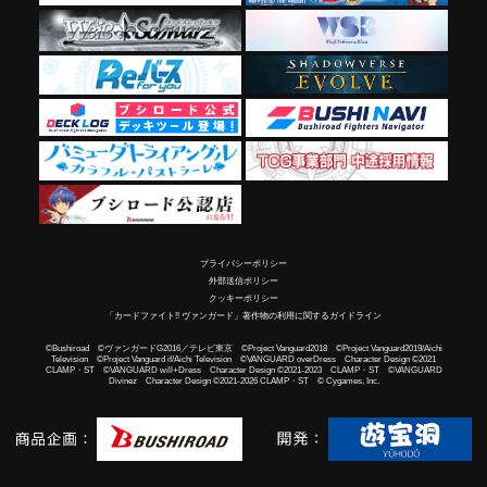
プライバシーポリシー
外部送信ポリシー
クッキーポリシー
「カードファイト!! ヴァンガード」著作物の利用に関するガイドライン
©Bushiroad ©ヴァンガードG2016／テレビ東京 ©Project Vanguard2018 ©Project Vanguard2019/Aichi
Television ©Project Vanguard if/Aichi Television ©VANGUARD overDress Character Design ©2021
CLAMP・ST ©VANGUARD will+Dress Character Design ©2021-2023 CLAMP・ST ©VANGUARD
Divinez Character Design ©2021-2026 CLAMP・ST © Cygames, Inc.