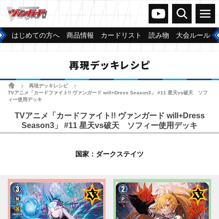
ヴァンガードch
検索
メニュー
はじめての方へ
商品情報
カードリスト
読み物
大会ルール
再現デッキレシピ
ホーム
再現デッキレシピ
>
>
TVアニメ「カードファイト!! ヴァンガード will+Dress Season3」 #11 星天vs破天 ソフ
ィー使用デッキ
TVアニメ「カードファイト!! ヴァンガード will+Dress
Season3」 #11 星天vs破天 ソフィー使用デッキ
国家：ダークステイツ