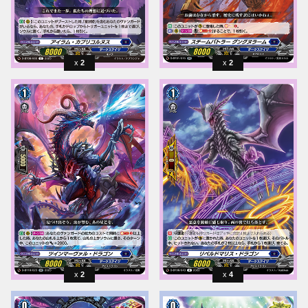
2
2
2
4