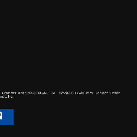
 Character Design ©2021 CLAMP・ST ©VANGUARD will+Dress Character Design
es, Inc.