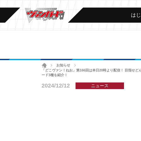
は
ホーム
お知らせ
>
>
「どこヴァン！ねお」第166回は本日20時より配信！ 目指せどん
ード3種を紹介！
2024/12/12
ニュース