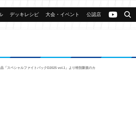
ル
デッキレシピ
大会・イベント
公認店
カード
大会
公認店舗
その他
ヴァンガードch
検索
「スペシャルファイトパックD2025 vol.1」より特別新規のカ