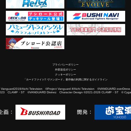
プライバシーポリシー
外部送信ポリシー
クッキーポリシー
「カードファイト!! ヴァンガード」著作物の利用に関するガイドライン
2019/Aichi Television ©Project Vanguard if/Aichi Television ©VANGUARD overDress
023 CLAMP・ST ©VANGUARD Divinez Character Design ©2021-2026 CLAMP・ST © Cygam