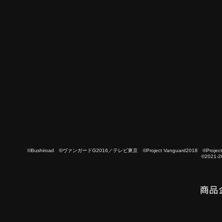
©Bushiroad ©ヴァンガードG2016／テレビ東京 ©Project Vanguard2018 ©Project Vanguard
©2021-2