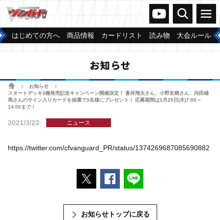
ヴァンガードch
検索
メニュー
はじめての方へ
商品情報
カードリスト
読み物
大会ルール
お知らせ
ホーム
お知らせ
>
>
スタートデッキ3種発売記念キャンペーン開催決定！ 蒼井翔太さん、小野友樹さん、内田雄
馬さんのサイン入りカードを抽選で3名様にプレゼント！ 応募期間は3月25日(木)7:00～
14:00まで！
2021/3/23
ニュース
https://twitter.com/cfvanguard_PR/status/1374269687085690882
ポストする
Facebookでシェアする
LINEで送る
お知らせトップに戻る