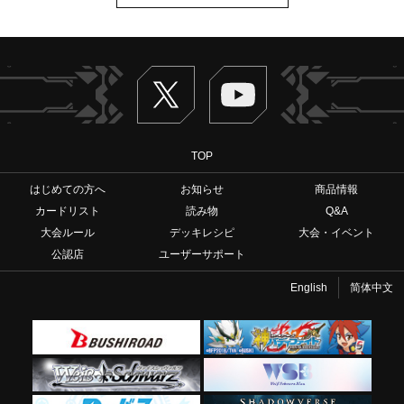
Twitter
ヴァンガードch
TOP
はじめての方へ
お知らせ
商品情報
カードリスト
読み物
Q&A
大会ルール
デッキレシピ
大会・イベント
公認店
ユーザーサポート
English
简体中文