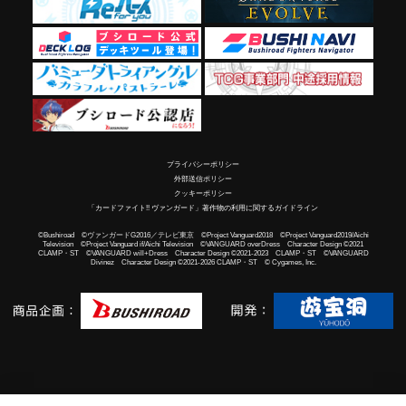
プライバシーポリシー
外部送信ポリシー
クッキーポリシー
「カードファイト!! ヴァンガード」著作物の利用に関するガイドライン
©Bushiroad ©ヴァンガードG2016／テレビ東京 ©Project Vanguard2018 ©Project Vanguard2019/Aichi
Television ©Project Vanguard if/Aichi Television ©VANGUARD overDress Character Design ©2021
CLAMP・ST ©VANGUARD will+Dress Character Design ©2021-2023 CLAMP・ST ©VANGUARD
Divinez Character Design ©2021-2026 CLAMP・ST © Cygames, Inc.