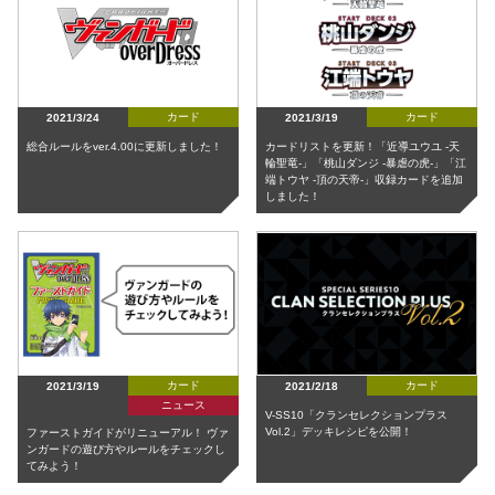
カード
カード
2021/3/24
2021/3/19
総合ルールをver.4.00に更新しました！
カードリストを更新！「近導ユウユ -天
輪聖竜-」「桃山ダンジ -暴虐の虎-」「江
端トウヤ -頂の天帝-」収録カードを追加
しました！
カード
カード
2021/3/19
2021/2/18
ニュース
V-SS10「クランセレクションプラス
Vol.2」デッキレシピを公開！
ファーストガイドがリニューアル！ ヴァ
ンガードの遊び方やルールをチェックし
てみよう！