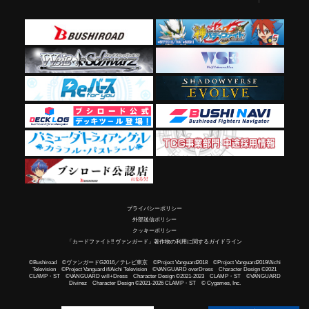
プライバシーポリシー
外部送信ポリシー
クッキーポリシー
「カードファイト!! ヴァンガード」著作物の利用に関するガイドライン
©Bushiroad ©ヴァンガードG2016／テレビ東京 ©Project Vanguard2018 ©Project Vanguard2019/Aichi
Television ©Project Vanguard if/Aichi Television ©VANGUARD overDress Character Design ©2021
CLAMP・ST ©VANGUARD will+Dress Character Design ©2021-2023 CLAMP・ST ©VANGUARD
Divinez Character Design ©2021-2026 CLAMP・ST © Cygames, Inc.