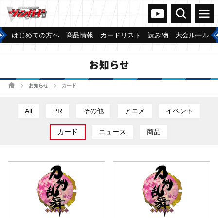
ヴァンガードch
検索
メニュー
はじめての方へ
商品情報
カードリスト
読み物
大会ルール
お知らせ
ホーム
お知らせ
カード
>
>
All
PR
その他
アニメ
イベント
カード
ニュース
商品