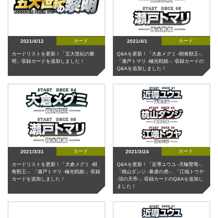
カード
カード
2021/4/12
2021/4/1
カードリストを更新！「五大世紀の黎
Q&Aを更新！「大倉メグミ -樹角獣王-」
明」収録カードを追加しました！
「瀬戸トマリ -極光戦姫-」収録カードの
Q&Aを追加しました！
カード
カード
2021/3/31
2021/3/24
カードリストを更新！「大倉メグミ -樹
Q&Aを更新！「近導ユウユ -天輪聖竜-」
角獣王-」「瀬戸トマリ -極光戦姫-」収録
「桃山ダンジ -暴虐の虎-」「江端トウヤ
カードを追加しました！
-頂の天帝-」収録カードのQ&Aを追加し
ました！