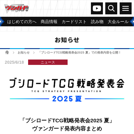
ヴァンガードch
検索
メニュー
はじめての方へ
商品情報
カードリスト
読み物
大会ルール
お知らせ
ホーム
お知らせ
「ブシロードTCG戦略発表会2025 夏」での発表内容を公開！
>
>
2025/6/18
ニュース
「ブシロードTCG戦略発表会2025 夏」
ヴァンガード発表内容まとめ