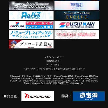
プライバシーポリシー
外部送信ポリシー
クッキーポリシー
「カードファイト!! ヴァンガード」著作物の利用に関するガイドライン
©Bushiroad ©ヴァンガードG2016／テレビ東京 ©Project Vanguard2018 ©Project Vanguard2019/Aichi
Television ©Project Vanguard if/Aichi Television ©VANGUARD overDress Character Design ©2021
CLAMP・ST ©VANGUARD will+Dress Character Design ©2021-2023 CLAMP・ST ©VANGUARD
Divinez Character Design ©2021-2026 CLAMP・ST © Cygames, Inc.