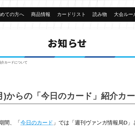
じめての方へ
商品情報
カードリスト
読み物
大会ルー
お知らせ
」紹介カードについて
日(月)からの「今日のカード」紹介カ
の期間、「
今日のカード
」では「週刊ヴァンガ情報局D」