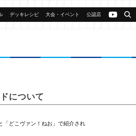
ル
デッキレシピ
大会・イベント
公認店
カード
大会
公認店舗
その他
ヴァンガードch
検索
ードについて
と「どこヴァン！ねお」で紹介され