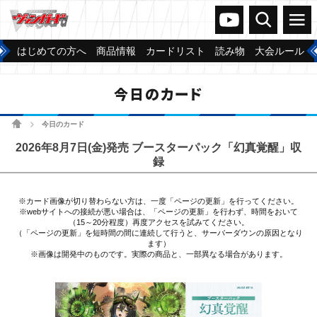
ヴァンガードch
検索
メニュー
はじめての方へ
商品情報
カードリスト
読み物
大会ルール
今日のカード
ホーム
今日のカード
>
2026年8月7日(金)発売 ブースターパック「幻真覚醒」収
録
※カード画像が切り替わらない方は、一度「ページの更新」を行ってください。
※webサイトへの接続が悪い場合は、「ページの更新」を行わず、時間をおいて
（15～20分程度）再度アクセスを試みてください。
（「ページの更新」を短時間の間に連続して行うと、サーバーダウンの原因となり
ます）
※画像は開発中のものです。実際の商品と、一部異なる場合があります。