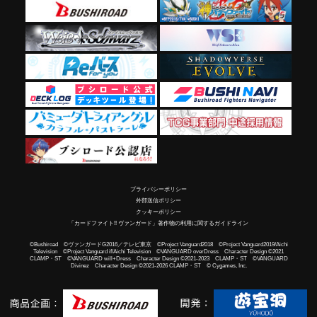
プライバシーポリシー
外部送信ポリシー
クッキーポリシー
「カードファイト!! ヴァンガード」著作物の利用に関するガイドライン
©Bushiroad ©ヴァンガードG2016／テレビ東京 ©Project Vanguard2018 ©Project Vanguard2019/Aichi
Television ©Project Vanguard if/Aichi Television ©VANGUARD overDress Character Design ©2021
CLAMP・ST ©VANGUARD will+Dress Character Design ©2021-2023 CLAMP・ST ©VANGUARD
Divinez Character Design ©2021-2026 CLAMP・ST © Cygames, Inc.