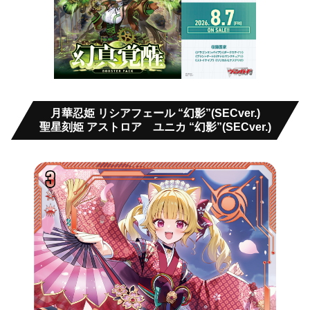
月華忍姫 リシアフェール “幻影”(SECver.)
聖星刻姫 アストロア゠ユニカ “幻影”(SECver.)