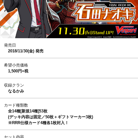
発売日
2018/11/30(金) 発売
希望小売価格
1,500円+税
収録クラン
なるかみ
カード種類数
全14種[新規14種]53枚
(デッキ内容は固定／50枚＋ギフトマーカー3枚)
※RRR仕様カード4種各1枚封入！
セット内容