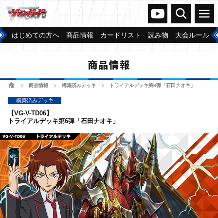
ヴァンガードch
検索
メニュー
はじめての方へ
商品情報
カードリスト
読み物
大会ルール
商品情報
ホーム
商品情報
構築済みデッキ
トライアルデッキ第6弾「石田ナオキ」
>
>
>
構築済みデッキ
【VG-V-TD06】
トライアルデッキ第6弾「石田ナオキ」