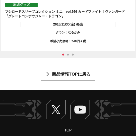
周辺グッズ
コレクション ミニ vol.366 カードファイト!! ヴァンガード
デッキホルダーコレ
ポウジャー・ドラゴン』
トコンポウジャ
2018/11/30(金) 発売
クラン：なるかみ
希望小売価格：740円＋税
商品情報TOPに戻る
Twitter
ヴァンガードch
TOP