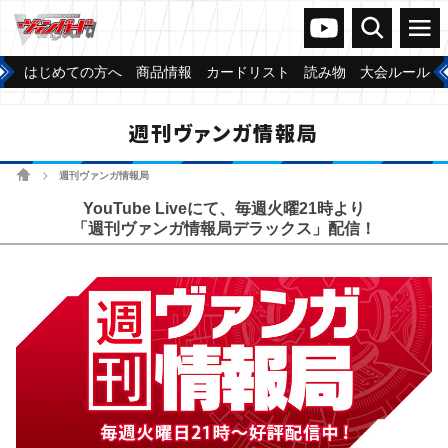
ヴァンガードch
検索
メニュー
はじめての方へ
商品情報
カードリスト
読み物
大会ルール
週刊ヴァンガ情報局
ホーム
週刊ヴァンガ情報局
>
YouTube Liveにて、毎週火曜21時より
「週刊ヴァンガ情報局デラックス」配信！