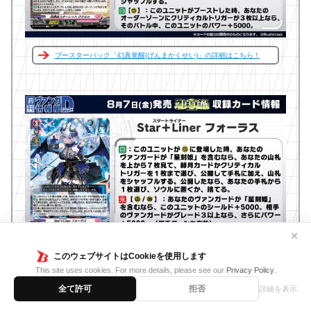
ブースターパック「幻真覚醒(げんまかくせい)」の詳細はこちら！
✕
このウェブサイトはCookieを使用します
ブースターパック「幻真覚醒(げんまかくせい)」の詳細はこちら！
This site uses cookies. For more details, please see our
Privacy Policy
.
全て許可
拒否
詳細を表示