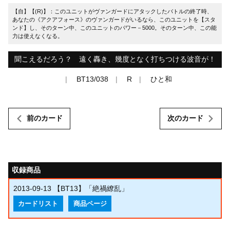
【自】【(R)】：このユニットがヴァンガードにアタックしたバトルの終了時、
あなたの《アクアフォース》のヴァンガードがいるなら、このユニットを【スタ
ンド】し、そのターン中、このユニットのパワー－5000。そのターン中、この能
力は使えなくなる。
聞こえるだろう？ 遠く轟き、幾度となく打ちつける波音が！
BT13/038
R
ひと和
前のカード
次のカード
収録商品
2013-09-13
【BT13】「絶禍繚乱」
カードリスト
商品ページ