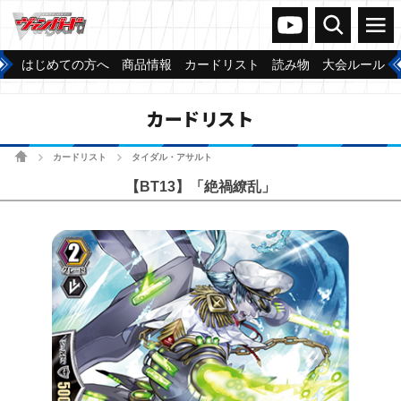
ヴァンガードch
検索
メニュー
はじめての方へ
商品情報
カードリスト
読み物
大会ルール
カードリスト
ホーム
カードリスト
タイダル・アサルト
>
>
【BT13】「絶禍繚乱」