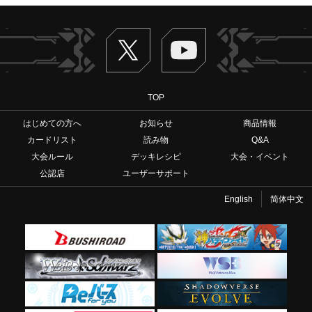
Twitter
ヴァンガードch
TOP
はじめての方へ
お知らせ
商品情報
カードリスト
読み物
Q&A
大会ルール
デッキレシピ
大会・イベント
公認店
ユーザーサポート
English
简体中文