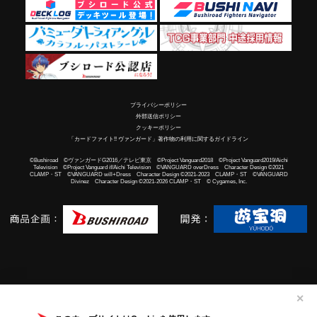
プライバシーポリシー
外部送信ポリシー
クッキーポリシー
「カードファイト!! ヴァンガード」著作物の利用に関するガイドライン
©Bushiroad ©ヴァンガードG2016／テレビ東京 ©Project Vanguard2018 ©Project Vanguard2019/Aichi
Television ©Project Vanguard if/Aichi Television ©VANGUARD overDress Character Design ©2021
CLAMP・ST ©VANGUARD will+Dress Character Design ©2021-2023 CLAMP・ST ©VANGUARD
Divinez Character Design ©2021-2026 CLAMP・ST © Cygames, Inc.
✕