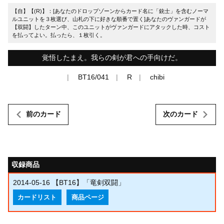
【自】【(R)】：[あなたのドロップゾーンからカード名に「銃士」を含むノーマ
ルユニットを３枚選び、山札の下に好きな順番で置く]あなたのヴァンガードが
【双闘】したターン中、このユニットがヴァンガードにアタックした時、コスト
を払ってよい。払ったら、１枚引く。
覚悟したまえ。我らの剣が君への手向けだ。
BT16/041
R
chibi
前のカード
次のカード
収録商品
2014-05-16
【BT16】「竜剣双闘」
カードリスト
商品ページ