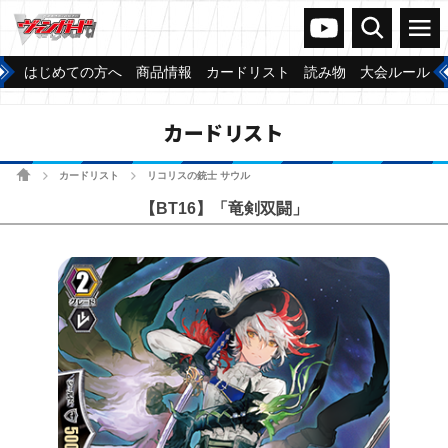
ヴァンガードch
検索
メニュー
はじめての方へ
商品情報
カードリスト
読み物
大会ルール
カードリスト
ホーム
カードリスト
リコリスの銃士 サウル
>
>
【BT16】「竜剣双闘」