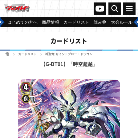
ヴァンガードch
検索
メニュー
はじめての方へ
商品情報
カードリスト
読み物
大会ルール
カードリスト
ホーム
カードリスト
神聖竜 セイントブロー・ドラゴン
>
>
【G-BT01】「時空超越」