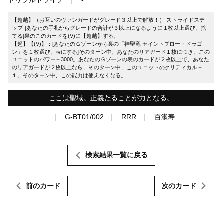
【超越】（お互いのヴァンガードがグレード３以上で解放！）-ストライドステ
ップ-[あなたの手札からグレードの合計が３以上になるように１枚以上選び、捨
てる]裏のこのカードを(V)に【超越】する。
【起】【(V)】：[あなたのＧゾーンから裏の「神聖竜 セイントブロー・ドラゴ
ン」を１枚選び、表にする]そのターン中、あなたのリアガード１枚につき、この
ユニットのパワー＋3000。あなたのＧゾーンの表のカードが２枚以上で、あなた
のリアガードが２枚以上なら、そのターン中、このユニットのクリティカル＋
１。そのターン中、この能力は使えなくなる。
ここは聖域。正義たることが力となる。
G-BT01/002
RRR
百瀬寿
検索結果一覧に戻る
前のカード
次のカード