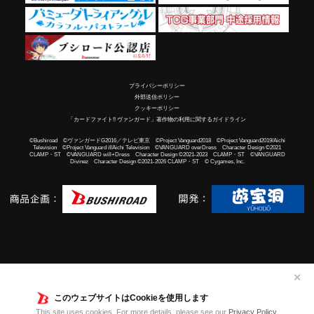
プライバシーポリシー
外部送信ポリシー
クッキーポリシー
「カードファイト!! ヴァンガード」著作物の利用に関するガイドライン
©Bushiroad ©ヴァンガードG2016／テレビ東京 ©Project Vanguard2018 ©Project Vanguard2019/Aichi
Television ©Project Vanguard if/Aichi Television ©VANGUARD overDress Character Design ©2021
CLAMP・ST ©VANGUARD will+Dress Character Design ©2021-2023 CLAMP・ST ©VANGUARD
Divinez Character Design ©2021-2026 CLAMP・ST © Cygames, Inc.
✕
このウェブサイトはCookieを使用します
This site uses cookies. For more details, please see our
Privacy Policy
.