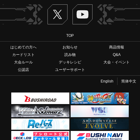
Twitter
ヴァンガードch
TOP
はじめての方へ
お知らせ
商品情報
カードリスト
読み物
Q&A
大会ルール
デッキレシピ
大会・イベント
公認店
ユーザーサポート
English
简体中文