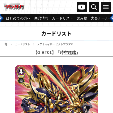
ヴァンガードch
検索
メニュー
はじめての方へ
商品情報
カードリスト
読み物
大会ルール
カードリスト
ホーム
カードリスト
メテオカイザー ビクトプラズマ
>
>
【G-BT01】「時空超越」