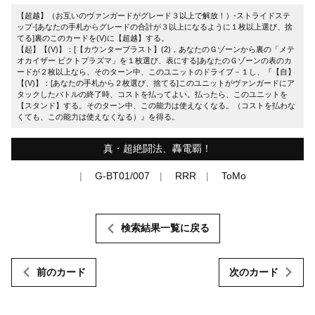
【超越】（お互いのヴァンガードがグレード３以上で解放！）-ストライドステ
ップ-[あなたの手札からグレードの合計が３以上になるように１枚以上選び、捨
てる]裏のこのカードを(V)に【超越】する。
【起】【(V)】：[【カウンターブラスト】(2)，あなたのＧゾーンから裏の「メテ
オカイザー ビクトプラズマ」を１枚選び、表にする]あなたのＧゾーンの表のカ
ードが２枚以上なら、そのターン中、このユニットのドライブ－１し、『【自】
【(V)】：[あなたの手札から２枚選び、捨てる]このユニットがヴァンガードにア
タックしたバトルの終了時、コストを払ってよい。払ったら、このユニットを
【スタンド】する。そのターン中、この能力は使えなくなる。（コストを払わな
くても、この能力は使えなくなる）』を得る。
真・超絶闘法、轟電覇！
G-BT01/007
RRR
ToMo
検索結果一覧に戻る
前のカード
次のカード