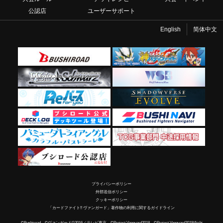
公認店
ユーザーサポート
English
简体中文
プライバシーポリシー
外部送信ポリシー
クッキーポリシー
「カードファイト!! ヴァンガード」著作物の利用に関するガイドライン
©Bushiroad ©ヴァンガードG2016／テレビ東京 ©Project Vanguard2018 ©Project Vanguard2019/Aichi