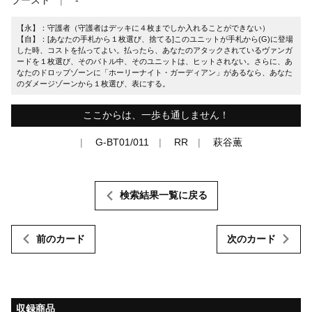
【永】：守護者（守護者はデッキに４枚までしか入れることができない）
【自】：[あなたの手札から１枚選び、捨てる]このユニットが手札から(G)に登場
した時、コストを払ってよい。払ったら、あなたのアタックされているヴァンガ
ードを１枚選び、そのバトル中、そのユニットは、ヒットされない。さらに、あ
なたのドロップゾーンに「ホーリーナイト・ガーディアン」があるなら、あなた
のダメージゾーンから１枚選び、表にする。
ここからは、一歩も通しません！
G-BT01/011
RR
萩谷薫
検索結果一覧に戻る
前のカード
次のカード
収録商品