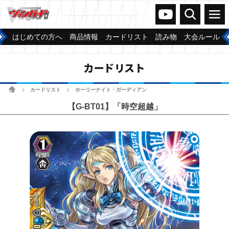
ヴァンガードch
検索
メニュー
はじめての方へ
商品情報
カードリスト
読み物
大会ルール
カードリスト
ホーム
カードリスト
ホーリーナイト・ガーディアン
>
>
【G-BT01】「時空超越」