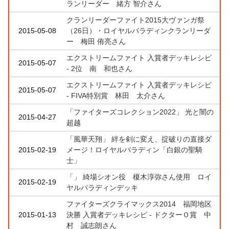
ランリーダー 緒方 智介さん
クランリーダーファイト2015大ヴァンガ祭
2015-05-08
（26日）・ロイヤルパラディンクランリーダ
ー 梅田 侑亮さん
エクストリームファイト 入賞者デッキレシピ
2015-05-07
- 2位 南 和也さん
エクストリームファイト 入賞者デッキレシピ
2015-05-07
- FIVA特別賞 林田 太介さん
「ファイターズコレクション2022」 光と闇の
2015-04-27
超越
「風華天翔」 絆を剣に変え、掟破りの直接ダ
2015-02-19
メージ！ロイヤルパラディン「白銀の聖騎
士」
「」 綺場シオン役 榎木淳弥さん使用 ロイ
2015-02-19
ヤルパラディンデッキ
ファイターズクライマックス2014 福岡地区
2015-01-13
決勝 入賞者デッキレシピ - ドクターＯ賞 中
村 誠志朗さん