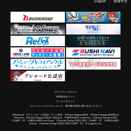
English
简体中文
プライバシーポリシー
外部送信ポリシー
クッキーポリシー
「カードファイト!! ヴァンガード」著作物の利用に関するガイドライン
©Bushiroad ©ヴァンガードG2016／テレビ東京 ©Project Vanguard2018 ©Project Vanguard2019/Aichi
Television ©Project Vanguard if/Aichi Television ©VANGUARD overDress Character Design ©2021
CLAMP・ST ©VANGUARD will+Dress Character Design ©2021-2023 CLAMP・ST ©VANGUARD
Divinez Character Design ©2021-2026 CLAMP・ST © Cygames, Inc.