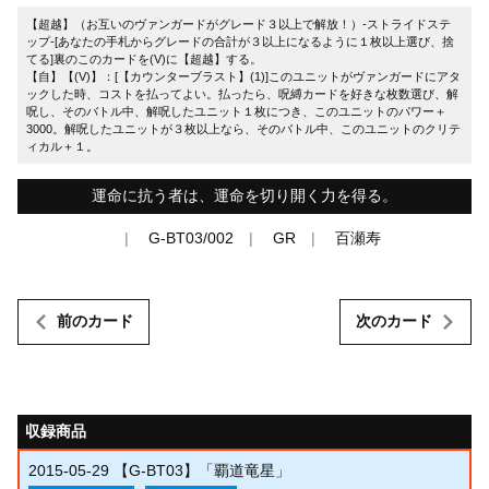
【超越】（お互いのヴァンガードがグレード３以上で解放！）-ストライドステ
ップ-[あなたの手札からグレードの合計が３以上になるように１枚以上選び、捨
てる]裏のこのカードを(V)に【超越】する。
【自】【(V)】：[【カウンターブラスト】(1)]このユニットがヴァンガードにアタ
ックした時、コストを払ってよい。払ったら、呪縛カードを好きな枚数選び、解
呪し、そのバトル中、解呪したユニット１枚につき、このユニットのパワー＋
3000。解呪したユニットが３枚以上なら、そのバトル中、このユニットのクリテ
ィカル＋１。
運命に抗う者は、運命を切り開く力を得る。
G-BT03/002
GR
百瀬寿
前のカード
次のカード
収録商品
2015-05-29
【G-BT03】「覇道竜星」