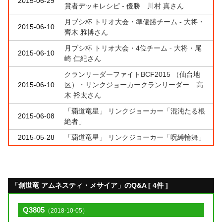
2015-06-29
賞者デッキレシピ - 優勝 川村 真さん
月ブシ杯 トリオ大会・準優勝チーム - 大将・
2015-06-10
齊木 雅博さん
月ブシ杯 トリオ大会・4位チーム - 大将・尾
2015-06-10
崎 仁紀さん
クランリーダーファイトBCF2015 （仙台地
2015-06-10
区）・リンクジョーカークランリーダー 高
木 裕太さん
「覇道竜星」 リンクジョーカー「混沌たる根
2015-06-08
絶者」
2015-05-28
「覇道竜星」 リンクジョーカー「呪縛輪舞」
「創世竜 アムネスティ・メサイア」のQ&A [ 4件 ]
Q3805
（2018-10-05）