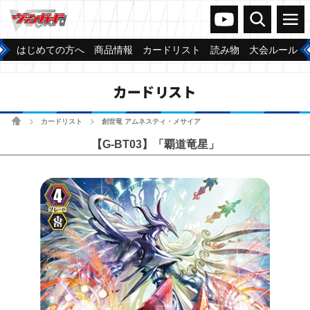
ヴァンガードch
検索
メニュー
はじめての方へ
商品情報
カードリスト
読み物
大会ルール
カードリスト
ホーム
カードリスト
創世竜 アムネスティ・メサイア
>
>
【G-BT03】「覇道竜星」