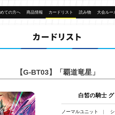
じめての方へ
商品情報
カードリスト
読み物
大会ルー
カードリスト
【G-BT03】「覇道竜星」
白皙の騎士 
ノーマルユニット
シ