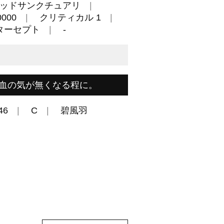
ッドサンクチュアリ
000
クリティカル 1
ターセプト
-
血の気が無くなる程に。
46
C
碧風羽