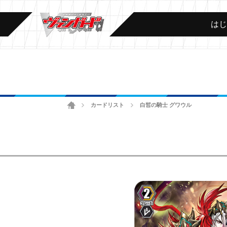
は
ホーム
カードリスト
白皙の騎士 グワウル
>
>