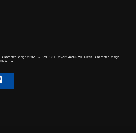
 Character Design ©2021 CLAMP・ST ©VANGUARD will+Dress Character Design
es, Inc.