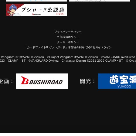
プライバシーポリシー
外部送信ポリシー
クッキーポリシー
「カードファイト!! ヴァンガード」著作物の利用に関するガイドライン
2019/Aichi Television ©Project Vanguard if/Aichi Television ©VANGUARD overDress
023 CLAMP・ST ©VANGUARD Divinez Character Design ©2021-2026 CLAMP・ST © Cygam