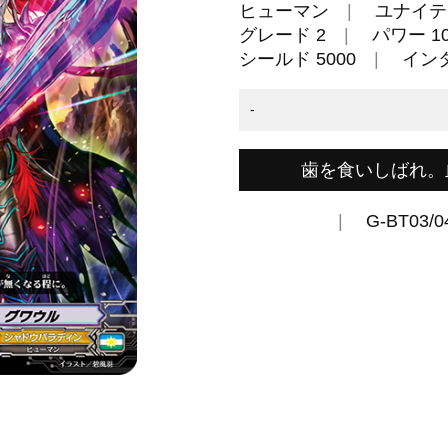
ヒューマン
ユナイテ
グレード 2
パワー 10
シールド 5000
イン
-
歯を食いしばれ。
G-BT03/0