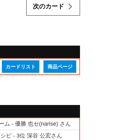
次のカード
カードリスト
商品ページ
 優勝 也セ(narise) さん
ピ - 3位 深谷 公宏さん