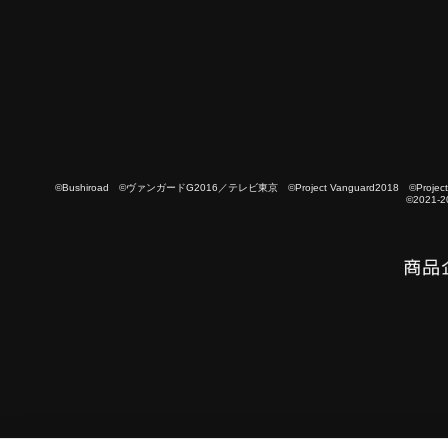
©Bushiroad ©ヴァンガードG2016／テレビ東京 ©Project Vanguard2018 ©Project Vanguard
©2021-2