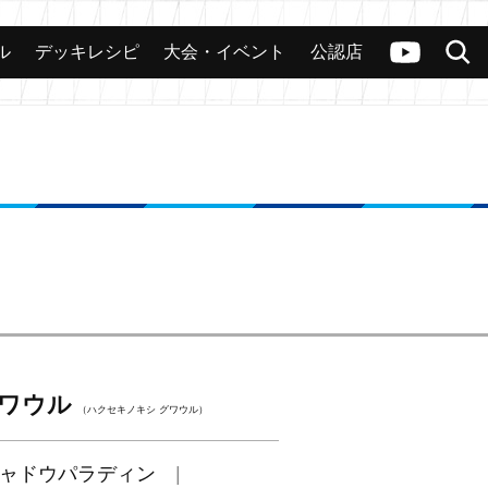
ル
デッキレシピ
大会・イベント
公認店
カード
大会
公認店舗
その他
ヴァンガードch
検索
グワウル
（ハクセキノキシ グワウル）
ャドウパラディン