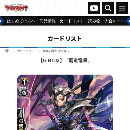
ヴァンガードch
検索
メニュー
はじめての方へ
商品情報
カードリスト
読み物
大会ルール
カードリスト
ホーム
カードリスト
勤厚の騎士 マゾルフ
>
>
【G-BT03】「覇道竜星」