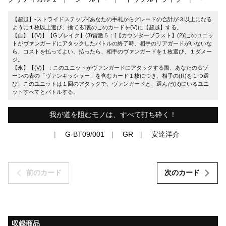
【超越】-ストライドステップ-[あなたの手札からグレードの合計が３以上になる
ように１枚以上選び、捨てる]裏のこのカードを(V)に【超越】する。
【自】【(V)】【Gブレイク】(3)雷激５：[【カウンターブラスト】(2)]このユニッ
トがヴァンガードにアタックしたバトルの終了時、相手のリアガードがいないな
ら、コストを払ってよい。払ったら、相手のヴァンガードを１枚選び、１ダメー
ジ。
【永】【(V)】：このユニットがヴァンガードにアタックする際、あなたのＧゾ
ーンの表の「ヴァンキッシャー」を含むカード１枚につき、相手の(R)を１つ選
び、このユニットは１回のアタックで、ヴァンガードと、選んだ(R)にいるユニ
ットすべてとバトルする。
我が道を阻むモノは、すべて打ち砕く！
G-BT09/001
GR
安達洋介
前のカード
次のカード
収録商品