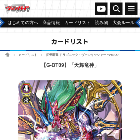
ヴァンガードch
検索
メニュー
はじめての方へ
商品情報
カードリスト
読み物
大会ルール
カードリスト
ホーム
カードリスト
征天覇竜 ドラゴニック・ヴァンキッシャー “VMAX”
>
>
【G-BT09】「天舞竜神」