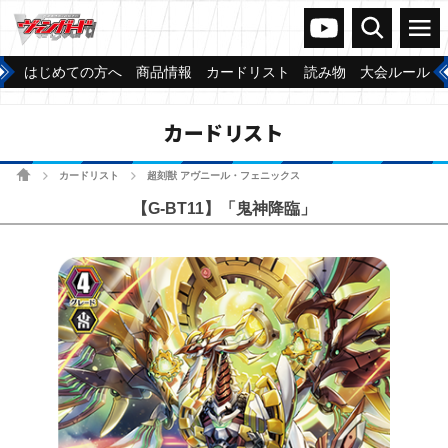
ヴァンガードch
検索
メニュー
はじめての方へ
商品情報
カードリスト
読み物
大会ルール
カードリスト
ホーム
カードリスト
超刻獣 アヴニール・フェニックス
>
>
【G-BT11】「鬼神降臨」