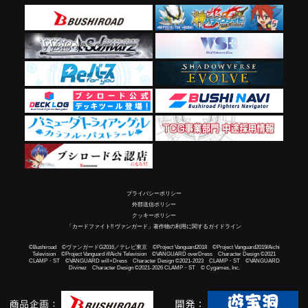
プライバシーポリシー
外部送信ポリシー
クッキーポリシー
「カードファイト!! ヴァンガード」著作物の利用に関するガイドライン
©Bushiroad ©ヴァンガードG2016／テレビ東京 ©Project Vanguard2018 ©Project Vanguard2019/Aichi
Television ©Project Vanguard if/Aichi Television ©VANGUARD overDress Character Design ©2021
CLAMP・ST ©VANGUARD will+Dress Character Design ©2021-2023 CLAMP・ST ©VANGUARD
Divinez Character Design ©2021-2026 CLAMP・ST © Cygames, Inc.