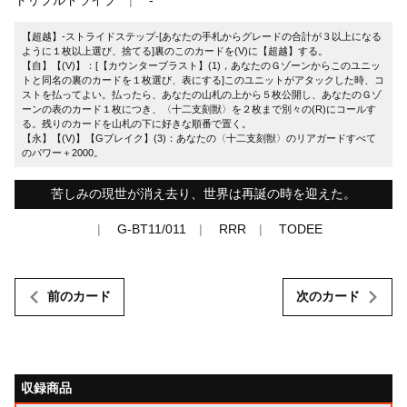
【超越】-ストライドステップ-[あなたの手札からグレードの合計が３以上になる
ように１枚以上選び、捨てる]裏のこのカードを(V)に【超越】する。
【自】【(V)】：[【カウンターブラスト】(1)，あなたのＧゾーンからこのユニッ
トと同名の裏のカードを１枚選び、表にする]このユニットがアタックした時、コ
ストを払ってよい。払ったら、あなたの山札の上から５枚公開し、あなたのＧゾ
ーンの表のカード１枚につき、〈十二支刻獣〉を２枚まで別々の(R)にコールす
る。残りのカードを山札の下に好きな順番で置く。
【永】【(V)】【Gブレイク】(3)：あなたの〈十二支刻獣〉のリアガードすべて
のパワー＋2000。
苦しみの現世が消え去り、世界は再誕の時を迎えた。
G-BT11/011
RRR
TODEE
前のカード
次のカード
収録商品