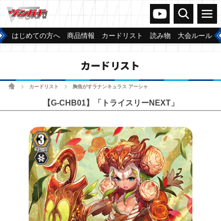
ヴァンガードch
検索
メニュー
はじめての方へ
商品情報
カードリスト
読み物
大会ルール
カードリスト
ホーム
カードリスト
胸焦がすラナンキュラス アーシャ
>
>
【G-CHB01】「トライスリーNEXT」