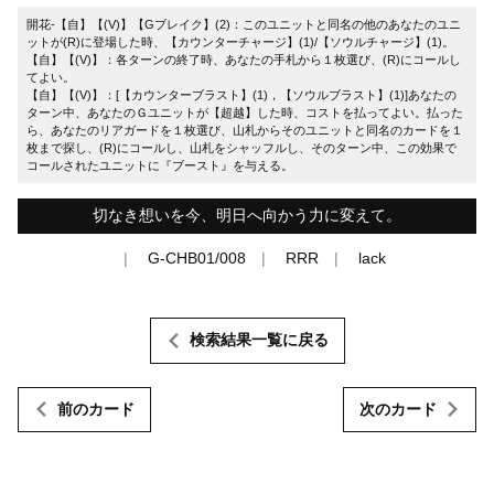
開花-【自】【(V)】【Gブレイク】(2)：このユニットと同名の他のあなたのユニ
ットが(R)に登場した時、【カウンターチャージ】(1)/【ソウルチャージ】(1)。
【自】【(V)】：各ターンの終了時、あなたの手札から１枚選び、(R)にコールし
てよい。
【自】【(V)】：[【カウンターブラスト】(1)，【ソウルブラスト】(1)]あなたの
ターン中、あなたのＧユニットが【超越】した時、コストを払ってよい。払った
ら、あなたのリアガードを１枚選び、山札からそのユニットと同名のカードを１
枚まで探し、(R)にコールし、山札をシャッフルし、そのターン中、この効果で
コールされたユニットに『ブースト』を与える。
切なき想いを今、明日へ向かう力に変えて。
G-CHB01/008
RRR
lack
検索結果一覧に戻る
前のカード
次のカード