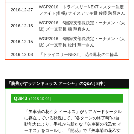
WGP2016 トライスリーNEXTマスター決定
2016-12-27
ファイト(札幌) ナイスデッキ賞 佐藤 駿輝さん
WGP2016 6国家支部長決定トーナメント(大
2016-12-15
阪) ズー支部長 楠 翔真さん
WGP2016 6国家支部長決定トーナメント(大
2016-12-15
阪) ズー支部長 松田 翔一さん
2016-12-08
「トライスリーNEXT」 花金鳳花の二輪草
「胸焦がすラナンキュラス アーシャ」のQ&A [ 8件 ]
Q3943
（2018-10-05）
「矢車菊の花乙女 イーネス」がリアガードサークル
に存在している状況にて、“各ターンの終了時”の自
動能力により、手札から新たな「矢車菊の花乙女 イ
ーネス」をコールし、『開花』で「矢車菊の花乙女