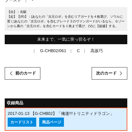
【自】：先駆
【起】【(R)】：[あなたの「次元ロボ」を含むリアガードを４枚選び、ソウルに
置く]あなたの「次元ロボ」を含むグレード３のヴァンガードがいるなら、Ｇゾー
ンから裏の「次元ロボ」を含むカードを１枚まで選び、(V)に【超越】する。
未来まで、一気に突っ切るぞ！
G-CHB02/061
C
高坂巧
前のカード
次のカード
収録商品
2017-01-13
【G-CHB02】「俺達!!!トリニティドラゴン」
カードリスト
商品ページ