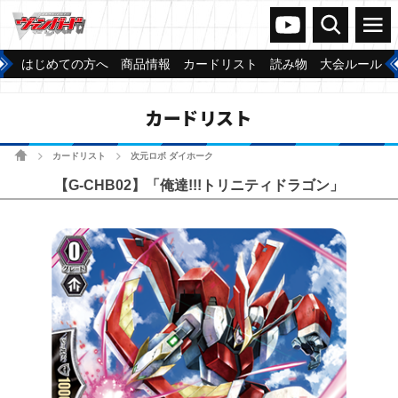
ヴァンガードch
検索
メニュー
はじめての方へ
商品情報
カードリスト
読み物
大会ルール
カードリスト
ホーム
カードリスト
次元ロボ ダイホーク
>
>
【G-CHB02】「俺達!!!トリニティドラゴン」