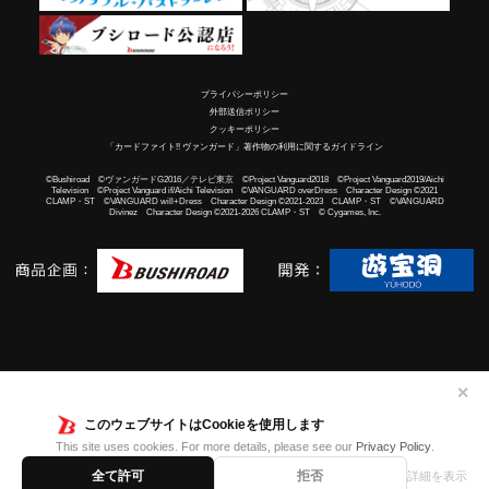
プライバシーポリシー
外部送信ポリシー
クッキーポリシー
「カードファイト!! ヴァンガード」著作物の利用に関するガイドライン
©Bushiroad ©ヴァンガードG2016／テレビ東京 ©Project Vanguard2018 ©Project Vanguard2019/Aichi
Television ©Project Vanguard if/Aichi Television ©VANGUARD overDress Character Design ©2021
CLAMP・ST ©VANGUARD will+Dress Character Design ©2021-2023 CLAMP・ST ©VANGUARD
Divinez Character Design ©2021-2026 CLAMP・ST © Cygames, Inc.
✕
このウェブサイトはCookieを使用します
This site uses cookies. For more details, please see our
Privacy Policy
.
全て許可
拒否
詳細を表示