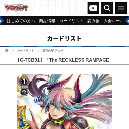
ヴァンガードch
検索
メニュー
はじめての方へ
商品情報
カードリスト
読み物
大会ルール
カードリスト
ホーム
カードリスト
勝利の印 アルマ
>
>
【G-TCB01】「The RECKLESS RAMPAGE」