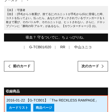
【永】：守護者
【自】：[手札から１枚選び、捨てる]このユニットが手札から(G)に登場した時、
コストを払ってよい。払ったら、あなたのアタックされているヴァンガードを１
枚まで選び、そのバトル中、そのユニットは、ヒットされない。さらに、ドロッ
プゾーンに「勝利の印 アルマ」があるなら、【カウンターチャージ】(1)。
吸血？ 守るついでに、ちょっぴりね。
G-TCB01/020
RR
中山ユニコ
前のカード
次のカード
収録商品
2016-01-22
【G-TCB01】「The RECKLESS RAMPAGE」
カードリスト
商品ページ