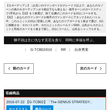
【Ｇガーディアン】（お互いのヴァンガードがグレード３以上で、あなたのＧゾ
ーンの表のＧガーディアンが３枚以下なら使える）-相手ターンのガードステッ
プ-[手札から【治】を１枚選び、捨てる]裏のこのカードを(G)にコールする。
【自】：あなたのヴァンガードが相手のヴァンガードにアタックされたバトル
中、このユニットが(G)に登場した時、あなたのリアガードを１枚まで選び、(G)
に移動させ、そのバトル中、そのユニットのシールド＋5000。山札からそのユニ
ットと同名のカードを１枚まで探し、(G)にコールし、山札をシャッフルする。
獅子頭は主に仇なす災厄を貪り、同時に幸福を呼ぶ。
G-TCB02/010
RR
白井秀実
前のカード
次のカード
収録商品
2016-07-22
【G-TCB02】「The GENIUS STRATEGY」
カードリスト
商品ページ