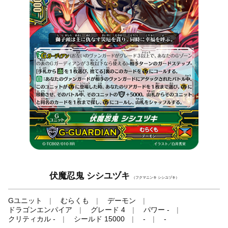
伏魔忍鬼 シシユヅキ
（フクマニンキ シシユヅキ）
Gユニット
むらくも
デーモン
ドラゴンエンパイア
グレード 4
パワー -
クリティカル -
シールド 15000
-
-