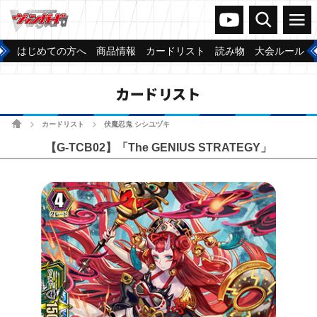
ヴァンガードch
検索
メニュー
はじめての方へ
商品情報
カードリスト
読み物
大会ルール
カードリスト
ホーム
カードリスト
伏魔忍鬼 シシユヅキ
>
>
【G-TCB02】「The GENIUS STRATEGY」