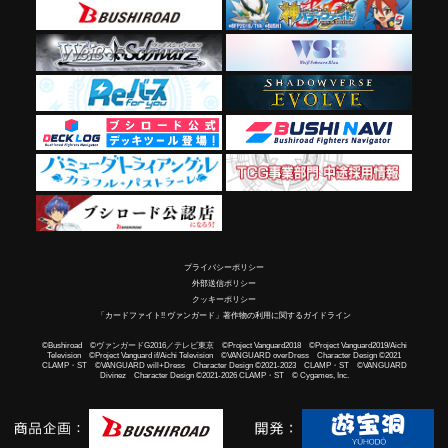
プライバシーポリシー
外部送信ポリシー
クッキーポリシー
「カードファイト!! ヴァンガード」著作物の利用に関するガイドライン
©Bushiroad ©ヴァンガードG2016／テレビ東京 ©Project Vanguard2018 ©Project Vanguard2019/Aichi
Television ©Project Vanguard if/Aichi Television ©VANGUARD overDress Character Design ©2021
CLAMP・ST ©VANGUARD will+Dress Character Design ©2021-2023 CLAMP・ST ©VANGUARD
Divinez Character Design ©2021-2026 CLAMP・ST © Cygames, Inc.