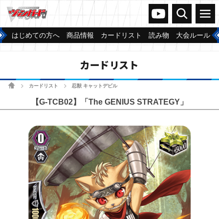
ヴァンガードch
検索
メニュー
はじめての方へ
商品情報
カードリスト
読み物
大会ルール
カードリスト
ホーム
カードリスト
忍獣 キャットデビル
>
>
【G-TCB02】「The GENIUS STRATEGY」