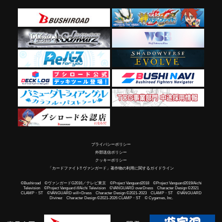
プライバシーポリシー
外部送信ポリシー
クッキーポリシー
「カードファイト!! ヴァンガード」著作物の利用に関するガイドライン
©Bushiroad ©ヴァンガードG2016／テレビ東京 ©Project Vanguard2018 ©Project Vanguard2019/Aichi
Television ©Project Vanguard if/Aichi Television ©VANGUARD overDress Character Design ©2021
CLAMP・ST ©VANGUARD will+Dress Character Design ©2021-2023 CLAMP・ST ©VANGUARD
Divinez Character Design ©2021-2026 CLAMP・ST © Cygames, Inc.