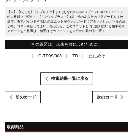
【自】【(V)/(R)】【Gブレイク】(1)（あなたの(V)かＧゾーンに表のＧユニット
が１枚以上で有効）：[【ソウルブラスト】(1)，他のあなたのリアガードを１枚
選び、表でバインドする]このユニットがヴァンガードにアタックしたバトルの終
了時、コストを払ってよい。払ったら、このユニットと同じ縦列にいる相手のリ
アガードを１枚選び、相手はそのユニットを自分の山札の下に置く。
その鋭牙は、未来を共に歩むために。
G-TD09/003
TD
たにめそ
検索結果一覧に戻る
前のカード
次のカード
収録商品