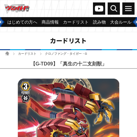
ヴァンガードch
検索
メニュー
はじめての方へ
商品情報
カードリスト
読み物
大会ルール
カードリスト
ホーム
カードリスト
クロノファング・タイガー・G
>
>
【G-TD09】「真生の十二支刻獣」