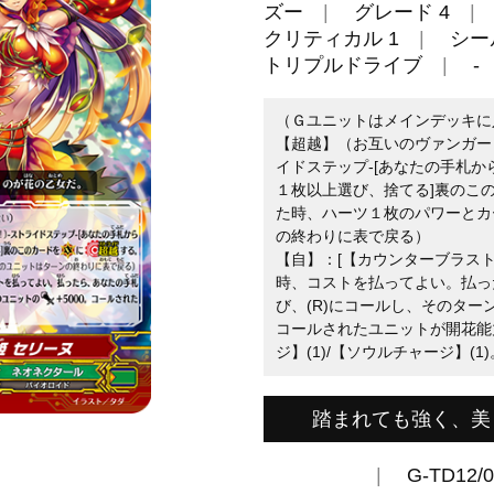
ズー
グレード 4
クリティカル 1
シー
トリプルドライブ
-
（Ｇユニットはメインデッキに
【超越】（お互いのヴァンガー
イドステップ-[あなたの手札
１枚以上選び、捨てる]裏のこの
た時、ハーツ１枚のパワーとカ
の終わりに表で戻る）
【自】：[【カウンターブラスト】
時、コストを払ってよい。払っ
び、(R)にコールし、そのター
コールされたユニットが開花能
ジ】(1)/【ソウルチャージ】(1)
踏まれても強く、美
G-TD12/