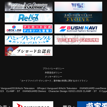
プライバシーポリシー
外部送信ポリシー
クッキーポリシー
「カードファイト!! ヴァンガード」著作物の利用に関するガイドライン
2019/Aichi Television ©Project Vanguard if/Aichi Television ©VANGUARD overDress
023 CLAMP・ST ©VANGUARD Divinez Character Design ©2021-2026 CLAMP・ST © Cygam