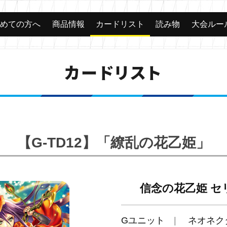
じめての方へ
商品情報
カードリスト
読み物
大会ルー
カードリスト
【G-TD12】「繚乱の花乙姫」
信念の花乙姫 セ
Gユニット
ネオネク