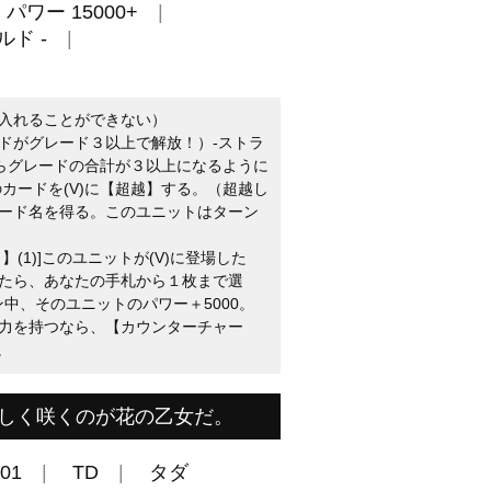
パワー 15000+
ルド -
入れることができない）
ドがグレード３以上で解放！）-ストラ
からグレードの合計が３以上になるように
カードを(V)に【超越】する。（超越し
ード名を得る。このユニットはターン
(1)]このユニットが(V)に登場した
たら、あなたの手札から１枚まで選
ン中、そのユニットのパワー＋5000。
力を持つなら、【カウンターチャー
。
しく咲くのが花の乙女だ。
001
TD
タダ