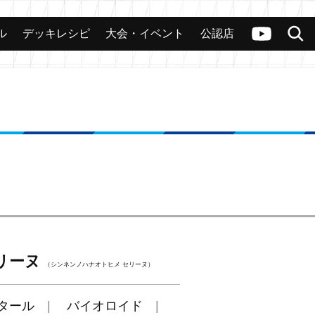
ル
デッキレシピ
大会・イベント
公認店
カード
大会
公認店舗
その他
ヴァンガードch
検索
リーヌ
（シンネンノハナオトヒメ セリーヌ）
タール
バイオロイド