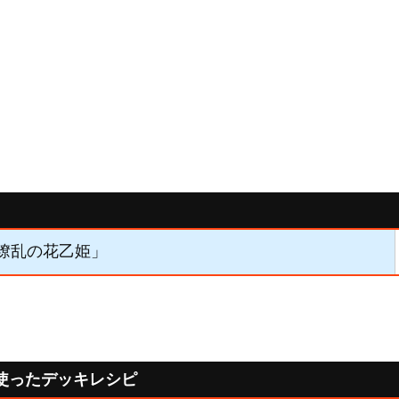
「繚乱の花乙姫」
使ったデッキレシピ