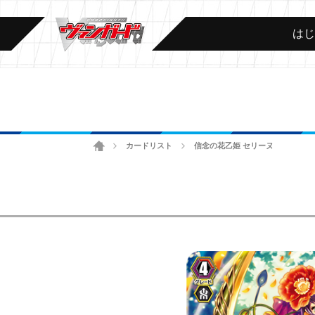
は
ホーム
カードリスト
信念の花乙姫 セリーヌ
>
>