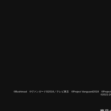
©Bushiroad ©ヴァンガードG2016／テレビ東京 ©Project Vanguard2018 ©Project Vanguard
©2021-2