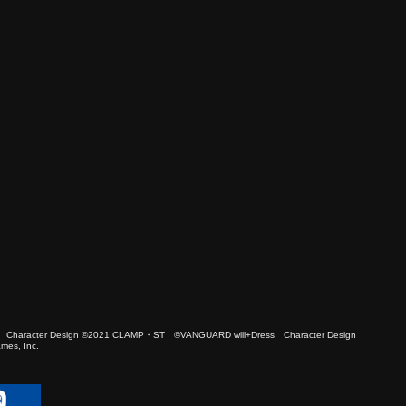
 Character Design ©2021 CLAMP・ST ©VANGUARD will+Dress Character Design
es, Inc.