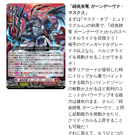
「緋炎灰竜 ガーンデーヴァ・
マスクス」
まずは｢マスク・オブ・ヒュド
ラグルム｣の効果で、｢緋炎帥
竜 ガーンデーヴァ｣からのスペ
リオルライドを目指そう！
相手のヴァンガードがグレー
ド３以上なら、ペルソナライ
ドを発動させることができる
ぞ！
相手リアガードが退却した時
にドロップから裏でバインド
できる能力とバインドゾーン
の枚数が上がるほど前列のユ
ニットがパワーアップする能
力は健在のまま、さらに「緋
炎帥竜 ガーンデーヴァ」と同
じ起動能力を発動させたり、
クリティカルも上昇すること
も可能だ！
それに加えて、もうひとつの