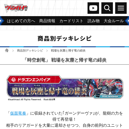
ヴァンガードch
検索
メニュー
はじめての方へ
商品情報
カードリスト
読み物
大会ルール
商品別デッキレシピ
ホーム
商品別デッキレシピ
戦場を灰塵と帰す竜の緋炎
>
>
「時空創竜」 戦場を灰塵と帰す竜の緋炎
「
仮面竜奏
」に収録されていた｢ガーンデーヴァ｣が、龍樹の力を
得て再登場！
相手のリアガードを大量に退却させつつ、自身の前列のユニット