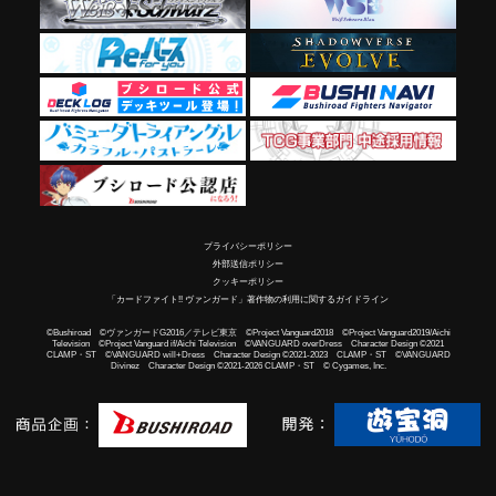
プライバシーポリシー
外部送信ポリシー
クッキーポリシー
「カードファイト!! ヴァンガード」著作物の利用に関するガイドライン
©Bushiroad ©ヴァンガードG2016／テレビ東京 ©Project Vanguard2018 ©Project Vanguard2019/Aichi
Television ©Project Vanguard if/Aichi Television ©VANGUARD overDress Character Design ©2021
CLAMP・ST ©VANGUARD will+Dress Character Design ©2021-2023 CLAMP・ST ©VANGUARD
Divinez Character Design ©2021-2026 CLAMP・ST © Cygames, Inc.