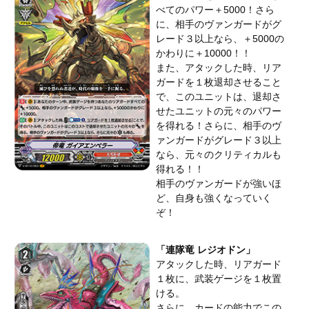
べてのパワー＋5000！さら
に、相手のヴァンガードがグ
レード３以上なら、＋5000の
かわりに＋10000！！
また、アタックした時、リア
ガードを１枚退却させること
で、このユニットは、退却さ
せたユニットの元々のパワー
を得れる！さらに、相手のヴ
ァンガードがグレード３以上
なら、元々のクリティカルも
得れる！！
相手のヴァンガードが強いほ
ど、自身も強くなっていく
ぞ！
「連隊竜 レジオドン」
アタックした時、リアガード
１枚に、武装ゲージを１枚置
ける。
さらに、カードの能力でこの