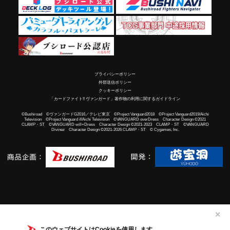
プライバシーポリシー
外部送信ポリシー
クッキーポリシー
「カードファイト!! ヴァンガード」著作物の利用に関するガイドライン
©Bushiroad ©ヴァンガードG2016／テレビ東京 ©Project Vanguard2018 ©Project Vanguard2019/Aichi
Television ©Project Vanguard if/Aichi Television ©VANGUARD overDress Character Design ©2021
CLAMP・ST ©VANGUARD will+Dress Character Design ©2021-2023 CLAMP・ST ©VANGUARD
Divinez Character Design ©2021-2026 CLAMP・ST © Cygames, Inc.
✕
このウェブサイトはCookieを使用します