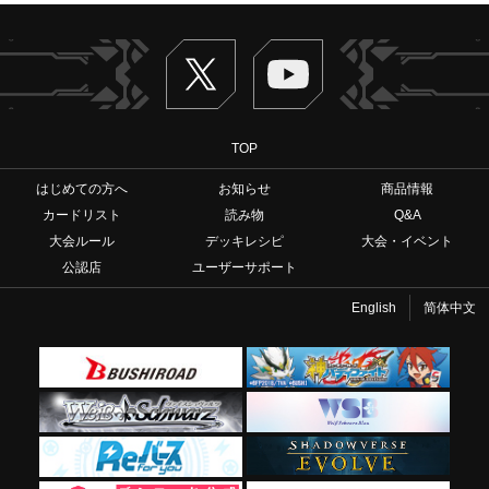
Twitter
ヴァンガードch
TOP
はじめての方へ
お知らせ
商品情報
カードリスト
読み物
Q&A
大会ルール
デッキレシピ
大会・イベント
公認店
ユーザーサポート
English
简体中文