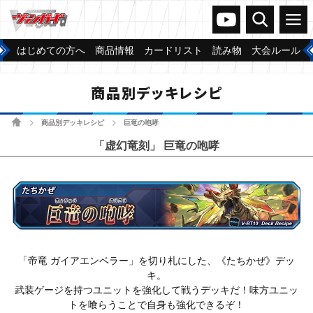
ヴァンガードch
検索
メニュー
はじめての方へ
商品情報
カードリスト
読み物
大会ルール
商品別デッキレシピ
ホーム
商品別デッキレシピ
巨竜の咆哮
>
>
「虚幻竜刻」 巨竜の咆哮
「帝竜 ガイアエンペラー」を切り札にした、《たちかぜ》デッ
キ。
武装ゲージを持つユニットを強化して戦うデッキだ！味方ユニッ
トを喰らうことで自身も強化できるぞ！