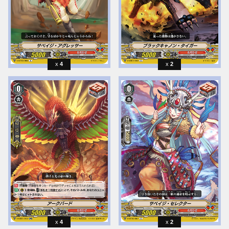
4
2
4
2