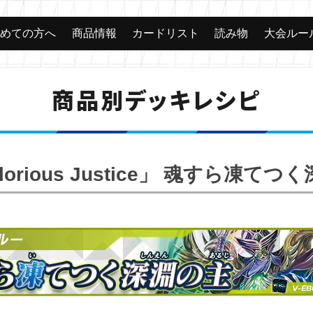
じめての方へ
商品情報
カードリスト
読み物
大会ルー
商品別デッキレシピ
lorious Justice」 魂すら凍て