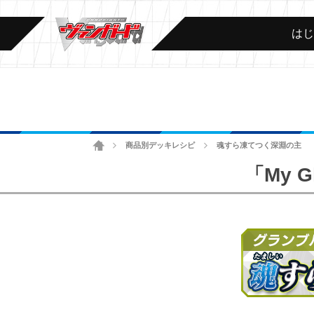
は
ホーム
商品別デッキレシピ
魂すら凍てつく深淵の主
>
>
「My G