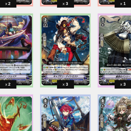
2
3
1
2
3
3