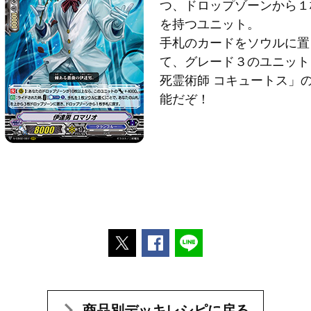
つ、ドロップゾーンから１
を持つユニット。
手札のカードをソウルに置
て、グレード３のユニット
死霊術師 コキュートス」
能だぞ！
ポストする
Facebookでシェアする
LINEで送る
商品別デッキレシピに戻る