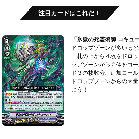
注目カードはこれだ！
「氷獄の死霊術師 コキュ
ドロップゾーンが多いほど
山札の上から４枚をドロッ
ップゾーンから２体をコー
ド３の枚数分、追加コール
ドロップゾーンからの大量
よう！