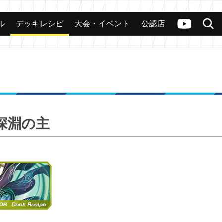
ル
デッキレシピ
大会・イベント
公認店
カード
大会
公認店舗
その他
ヴァンガードch
検索
つく深淵の主