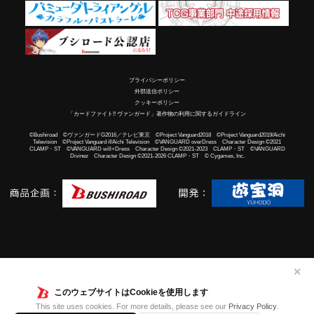
プライバシーポリシー
外部送信ポリシー
クッキーポリシー
「カードファイト!! ヴァンガード」著作物の利用に関するガイドライン
©Bushiroad ©ヴァンガードG2016／テレビ東京 ©Project Vanguard2018 ©Project Vanguard2019/Aichi
Television ©Project Vanguard if/Aichi Television ©VANGUARD overDress Character Design ©2021
CLAMP・ST ©VANGUARD will+Dress Character Design ©2021-2023 CLAMP・ST ©VANGUARD
Divinez Character Design ©2021-2026 CLAMP・ST © Cygames, Inc.
✕
このウェブサイトはCookieを使用します
This site uses cookies. For more details, please see our
Privacy Policy
.