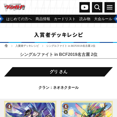
ヴァンガードch
検索
メニュー
はじめての方へ
商品情報
カードリスト
読み物
大会ルール
入賞者デッキレシピ
ホーム
入賞者デッキレシピ
シングルファイト in BCF2019名古屋 2位
>
>
シングルファイト in BCF2019名古屋 2位
グリ さん
クラン：ネオネクタール