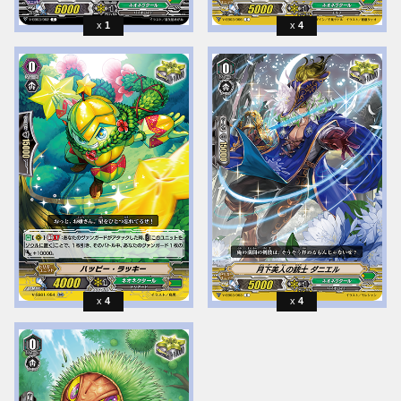
1
4
4
4