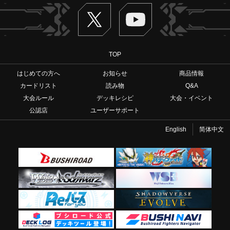
Twitter
ヴァンガードch
TOP
はじめての方へ
お知らせ
商品情報
カードリスト
読み物
Q&A
大会ルール
デッキレシピ
大会・イベント
公認店
ユーザーサポート
English
简体中文