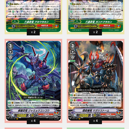
2
2
4
4