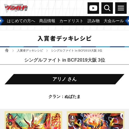
ヴァンガードch
検索
メニュー
はじめての方へ
商品情報
カードリスト
読み物
大会ルール
入賞者デッキレシピ
ホーム
入賞者デッキレシピ
シングルファイト in BCF2019大阪 3位
>
>
シングルファイト in BCF2019大阪 3位
アリノ さん
クラン：ぬばたま