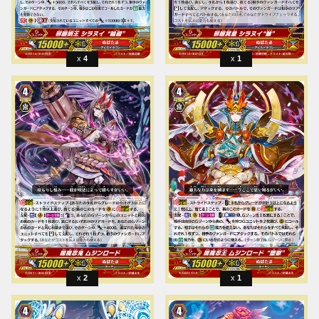
4
1
2
1