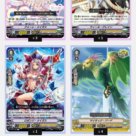
3
1
1
4