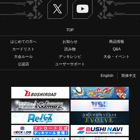
Twitter
ヴァンガードch
TOP
はじめての方へ
お知らせ
商品情報
カードリスト
読み物
Q&A
大会ルール
デッキレシピ
大会・イベント
公認店
ユーザーサポート
English
简体中文