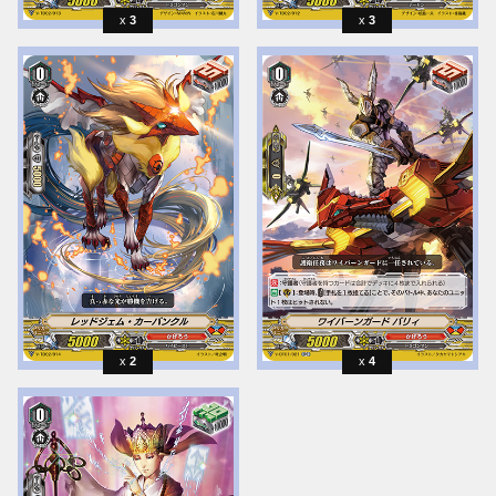
3
3
2
4