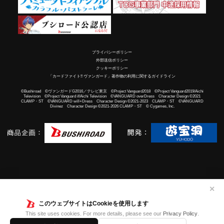
プライバシーポリシー
外部送信ポリシー
クッキーポリシー
「カードファイト!! ヴァンガード」著作物の利用に関するガイドライン
©Bushiroad ©ヴァンガードG2016／テレビ東京 ©Project Vanguard2018 ©Project Vanguard2019/Aichi
Television ©Project Vanguard if/Aichi Television ©VANGUARD overDress Character Design ©2021
CLAMP・ST ©VANGUARD will+Dress Character Design ©2021-2023 CLAMP・ST ©VANGUARD
Divinez Character Design ©2021-2026 CLAMP・ST © Cygames, Inc.
✕
このウェブサイトはCookieを使用します
This site uses cookies. For more details, please see our
Privacy Policy
.