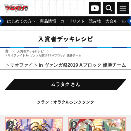
ヴァンガードch
検索
メニュー
はじめての方へ
商品情報
カードリスト
読み物
大会ルール
入賞者デッキレシピ
ホーム
入賞者デッキレシピ
>
>
トリオファイト in ヴァンガ祭2019 Aブロック 優勝チーム
トリオファイト in ヴァンガ祭2019 Aブロック 優勝チーム
ムラタク さん
クラン：オラクルシンクタンク