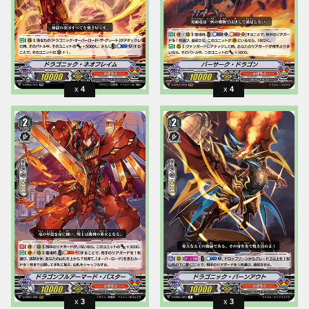
4
4
3
3