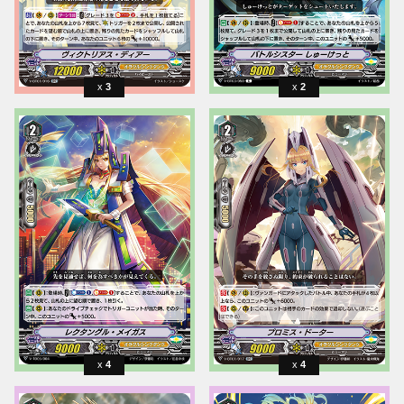
3
2
4
4