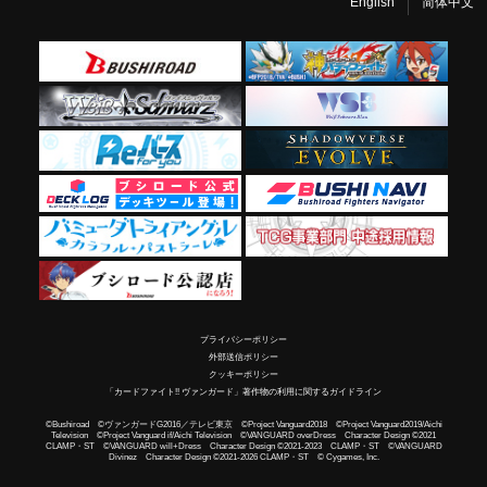
English
简体中文
プライバシーポリシー
外部送信ポリシー
クッキーポリシー
「カードファイト!! ヴァンガード」著作物の利用に関するガイドライン
©Bushiroad ©ヴァンガードG2016／テレビ東京 ©Project Vanguard2018 ©Project Vanguard2019/Aichi
Television ©Project Vanguard if/Aichi Television ©VANGUARD overDress Character Design ©2021
CLAMP・ST ©VANGUARD will+Dress Character Design ©2021-2023 CLAMP・ST ©VANGUARD
Divinez Character Design ©2021-2026 CLAMP・ST © Cygames, Inc.