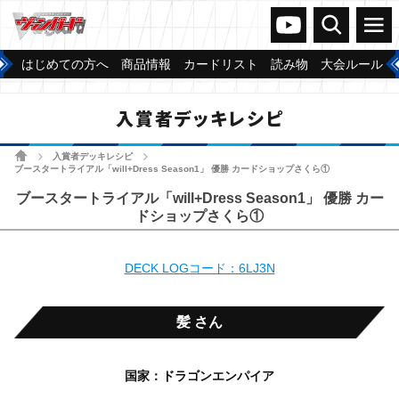
ヴァンガードch
検索
メニュー
はじめての方へ
商品情報
カードリスト
読み物
大会ルール
入賞者デッキレシピ
ホーム
入賞者デッキレシピ
>
>
ブースタートライアル「will+Dress Season1」 優勝 カードショップさくら①
ブースタートライアル「will+Dress Season1」 優勝 カー
ドショップさくら①
DECK LOGコード：6LJ3N
髪 さん
国家：ドラゴンエンパイア