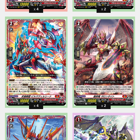
4
2
4
2