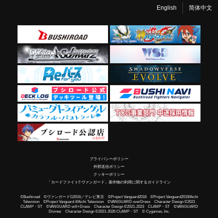
English
简体中文
プライバシーポリシー
外部送信ポリシー
クッキーポリシー
「カードファイト!! ヴァンガード」著作物の利用に関するガイドライン
©Bushiroad ©ヴァンガードG2016／テレビ東京 ©Project Vanguard2018 ©Project Vanguard2019/Aichi
Television ©Project Vanguard if/Aichi Television ©VANGUARD overDress Character Design ©2021
CLAMP・ST ©VANGUARD will+Dress Character Design ©2021-2023 CLAMP・ST ©VANGUARD
Divinez Character Design ©2021-2026 CLAMP・ST © Cygames, Inc.