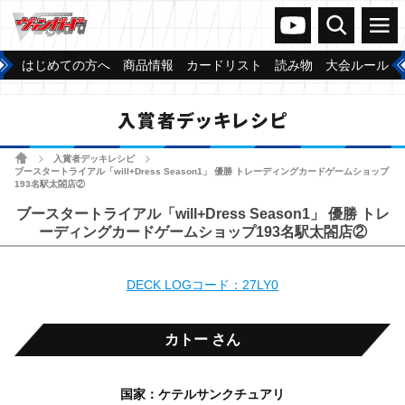
ヴァンガードch
検索
メニュー
はじめての方へ
商品情報
カードリスト
読み物
大会ルール
入賞者デッキレシピ
ホーム
入賞者デッキレシピ
>
>
ブースタートライアル「will+Dress Season1」 優勝 トレーディングカードゲームショップ
193名駅太閤店②
ブースタートライアル「will+Dress Season1」 優勝 トレ
ーディングカードゲームショップ193名駅太閤店②
DECK LOGコード：27LY0
カトー さん
国家：ケテルサンクチュアリ