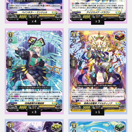
4
3
3
1