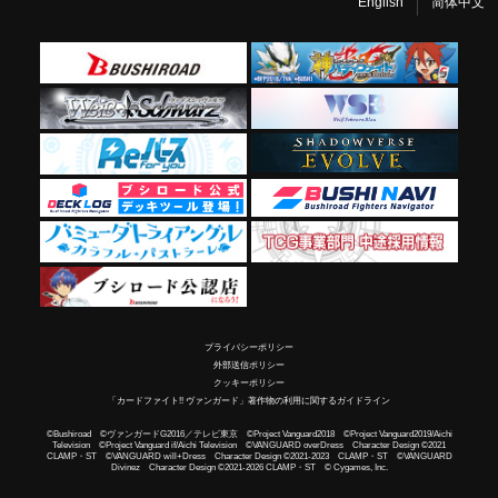
English
简体中文
プライバシーポリシー
外部送信ポリシー
クッキーポリシー
「カードファイト!! ヴァンガード」著作物の利用に関するガイドライン
©Bushiroad ©ヴァンガードG2016／テレビ東京 ©Project Vanguard2018 ©Project Vanguard2019/Aichi
Television ©Project Vanguard if/Aichi Television ©VANGUARD overDress Character Design ©2021
CLAMP・ST ©VANGUARD will+Dress Character Design ©2021-2023 CLAMP・ST ©VANGUARD
Divinez Character Design ©2021-2026 CLAMP・ST © Cygames, Inc.