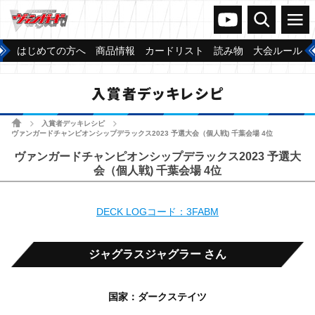
ヴァンガードch
検索
メニュー
はじめての方へ
商品情報
カードリスト
読み物
大会ルール
入賞者デッキレシピ
ホーム
入賞者デッキレシピ
>
>
ヴァンガードチャンピオンシップデラックス2023 予選大会（個人戦) 千葉会場 4位
ヴァンガードチャンピオンシップデラックス2023 予選大
会（個人戦) 千葉会場 4位
DECK LOGコード：3FABM
ジャグラスジャグラー さん
国家：ダークステイツ