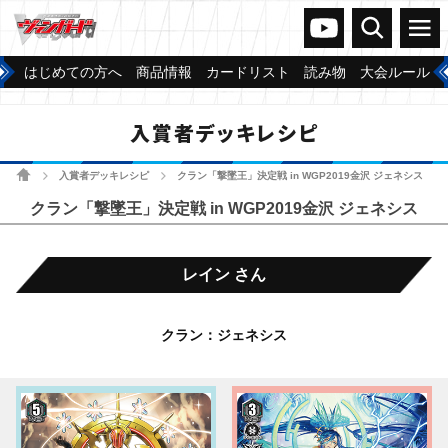
ヴァンガードch
検索
メニュー
はじめての方へ
商品情報
カードリスト
読み物
大会ルール
入賞者デッキレシピ
ホーム
入賞者デッキレシピ
クラン「撃墜王」決定戦 in WGP2019金沢 ジェネシス
>
>
クラン「撃墜王」決定戦 in WGP2019金沢 ジェネシス
レイン さん
クラン：ジェネシス