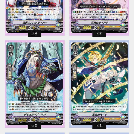
4
2
2
1