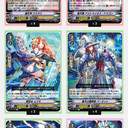
4
3
3
4