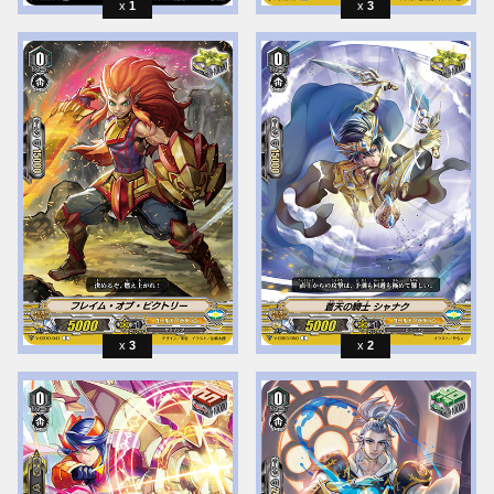
1
3
3
2