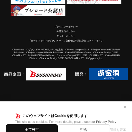
プライバシーポリシー
外部送信ポリシー
クッキーポリシー
「カードファイト!! ヴァンガード」著作物の利用に関するガイドライン
©Bushiroad ©ヴァンガードG2016／テレビ東京 ©Project Vanguard2018 ©Project Vanguard2019/Aichi
Television ©Project Vanguard if/Aichi Television ©VANGUARD overDress Character Design ©2021
CLAMP・ST ©VANGUARD will+Dress Character Design ©2021-2023 CLAMP・ST ©VANGUARD
Divinez Character Design ©2021-2026 CLAMP・ST © Cygames, Inc.
✕
このウェブサイトはCookieを使用します
This site uses cookies. For more details, please see our
Privacy Policy
.
全て許可
拒否
詳細を表示