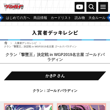
ヴァンガードch
検索
メニュー
はじめての方へ
商品情報
カードリスト
読み物
大会ルール
入賞者デッキレシピ
ホーム
入賞者デッキレシピ
>
>
クラン「撃墜王」決定戦 in WGP2019名古屋 ゴールドパラディン
クラン「撃墜王」決定戦 in WGP2019名古屋 ゴールドパ
ラディン
かきP さん
クラン：ゴールドパラディン