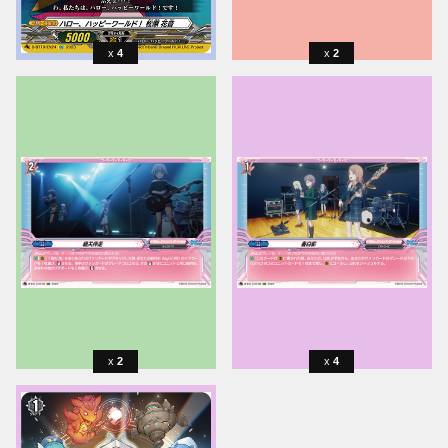
4
2
2
4