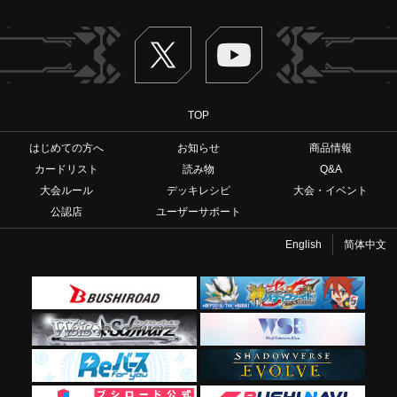
Twitter
ヴァンガードch
TOP
はじめての方へ
お知らせ
商品情報
カードリスト
読み物
Q&A
大会ルール
デッキレシピ
大会・イベント
公認店
ユーザーサポート
English
简体中文