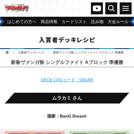
ヴァンガードch
検索
メニュー
はじめての方へ
商品情報
カードリスト
読み物
大会ルール
入賞者デッキレシピ
ホーム
入賞者デッキレシピ
新春ヴァンガ祭 シングルファイト Aブロック 準優勝
>
>
新春ヴァンガ祭 シングルファイト Aブロック 準優勝
DECK LOGコード：5XGRE
ムラカミ さん
国家：BanG Dream!