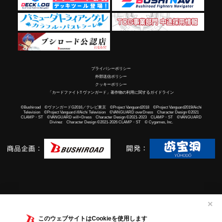
プライバシーポリシー
外部送信ポリシー
クッキーポリシー
「カードファイト!! ヴァンガード」著作物の利用に関するガイドライン
©Bushiroad ©ヴァンガードG2016／テレビ東京 ©Project Vanguard2018 ©Project Vanguard2019/Aichi
Television ©Project Vanguard if/Aichi Television ©VANGUARD overDress Character Design ©2021
CLAMP・ST ©VANGUARD will+Dress Character Design ©2021-2023 CLAMP・ST ©VANGUARD
Divinez Character Design ©2021-2026 CLAMP・ST © Cygames, Inc.
✕
このウェブサイトはCookieを使用します