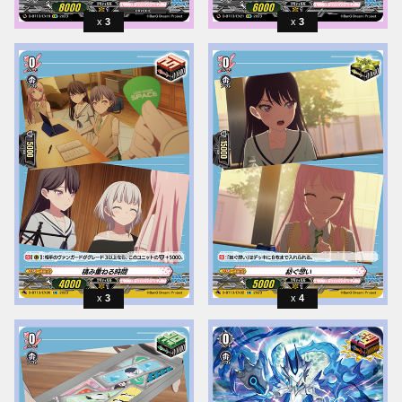
3
3
3
4