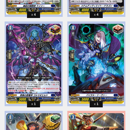
4
4
1
1