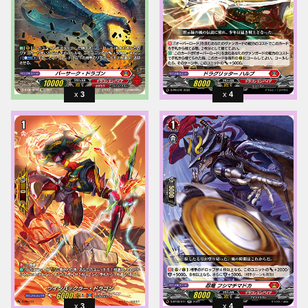
3
4
3
4