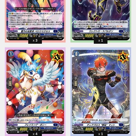
3
1
4
1