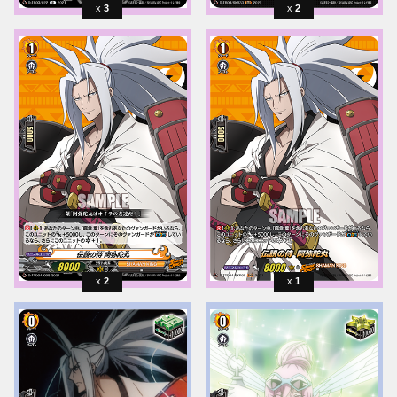
3
2
2
1