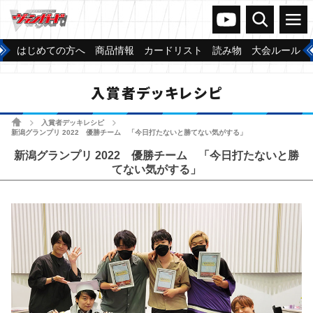
ヴァンガードch
検索
メニュー
はじめての方へ
商品情報
カードリスト
読み物
大会ルール
入賞者デッキレシピ
ホーム
入賞者デッキレシピ
>
>
新潟グランプリ 2022 優勝チーム 「今日打たないと勝てない気がする」
新潟グランプリ 2022 優勝チーム 「今日打たないと勝
てない気がする」